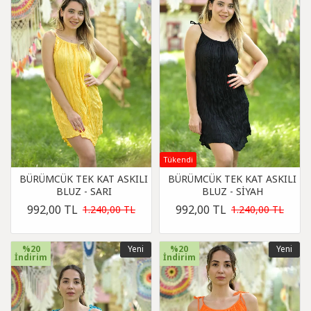
Tükendi
BÜRÜMCÜK TEK KAT ASKILI
BÜRÜMCÜK TEK KAT ASKILI
BLUZ - SARI
BLUZ - SİYAH
992,00 TL
992,00 TL
1.240,00 TL
1.240,00 TL
%20
Yeni
%20
Yeni
İndirim
İndirim