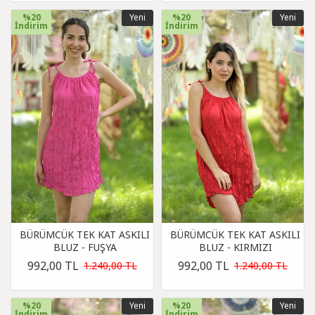
%20
Yeni
%20
Yeni
İndirim
İndirim
BÜRÜMCÜK TEK KAT ASKILI
BÜRÜMCÜK TEK KAT ASKILI
BLUZ - FUŞYA
BLUZ - KIRMIZI
992,00 TL
992,00 TL
1.240,00 TL
1.240,00 TL
%20
Yeni
%20
Yeni
İndirim
İndirim