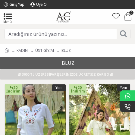
Giriş Yap
Üye Ol
0
KADIN
ÜST GİYİM
BLUZ
BLUZ
🎁 3000 TL ÜZERİ SİPARİŞLERİNİZDE ÜCRETSİZ KARGO 🎁
%20
Yeni
%20
Yeni
İndirim
İndirim