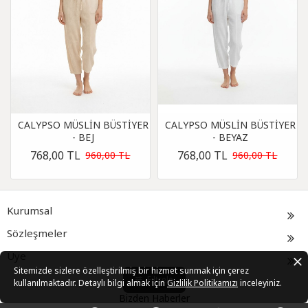
CALYPSO MÜSLİN BÜSTİYER
CALYPSO MÜSLİN BÜSTİYER
- BEJ
- BEYAZ
768,00 TL
768,00 TL
960,00 TL
960,00 TL
Kurumsal
Sözleşmeler
Üye
Sitemizde sizlere özelleştirilmiş bir hizmet sunmak için çerez
Filtrele
kullanılmaktadır. Detaylı bilgi almak için
Gizlilik Politikamızı
inceleyiniz.
Bizden Haberler