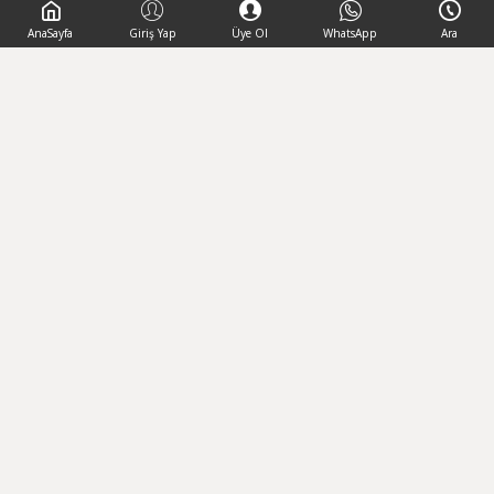
AnaSayfa
Giriş Yap
Üye Ol
WhatsApp
Ara
Geri Bildirim
Müşteri Hizmetleri
info@ani-collection.com
0232 511 20 82
Toptan / Kurumsal
WhatsApp / Destek
0531 650 89 90
0531 650 89 90
Mağaza Adresi
Fatih Mahallesi Mehmet Güven say Cad. No:5/A Tire/İZMİR
2021 - 2026 © Anı Collection - Di-Fa Tekstil - Tüm Hakları Saklıdır.