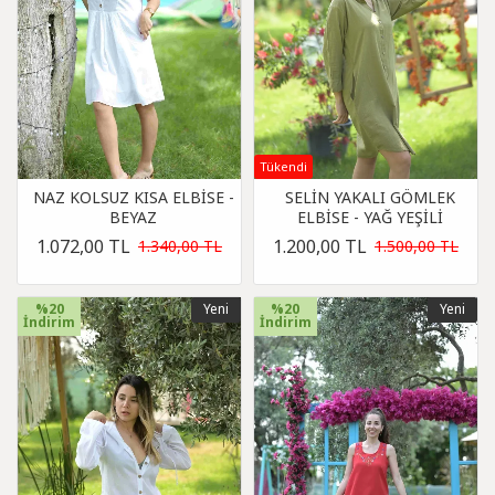
Tükendi
NAZ KOLSUZ KISA ELBİSE -
SELİN YAKALI GÖMLEK
BEYAZ
ELBİSE - YAĞ YEŞİLİ
1.072,00 TL
1.200,00 TL
1.340,00 TL
1.500,00 TL
%20
Yeni
%20
Yeni
İndirim
İndirim