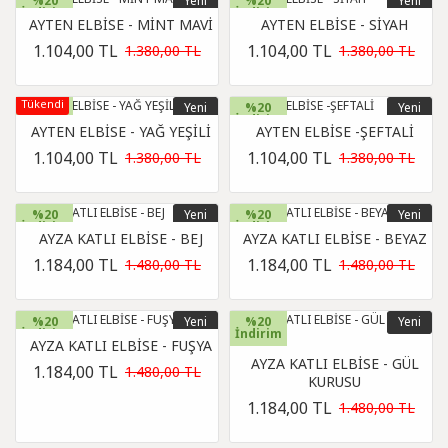
%20
Yeni
%20
Yeni
İndirim
İndirim
AYTEN ELBİSE - MİNT MAVİ
AYTEN ELBİSE - SİYAH
1.104,00 TL
1.104,00 TL
1.380,00 TL
1.380,00 TL
Tükendi
%20
Yeni
%20
Yeni
İndirim
İndirim
AYTEN ELBİSE - YAĞ YEŞİLİ
AYTEN ELBİSE -ŞEFTALİ
1.104,00 TL
1.104,00 TL
1.380,00 TL
1.380,00 TL
%20
Yeni
%20
Yeni
İndirim
İndirim
AYZA KATLI ELBİSE - BEJ
AYZA KATLI ELBİSE - BEYAZ
1.184,00 TL
1.184,00 TL
1.480,00 TL
1.480,00 TL
%20
Yeni
%20
Yeni
İndirim
İndirim
AYZA KATLI ELBİSE - FUŞYA
AYZA KATLI ELBİSE - GÜL
1.184,00 TL
1.480,00 TL
KURUSU
1.184,00 TL
1.480,00 TL