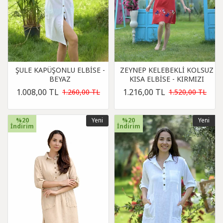
ŞULE KAPÜŞONLU ELBİSE -
ZEYNEP KELEBEKLİ KOLSUZ
BEYAZ
KISA ELBİSE - KIRMIZI
1.008,00 TL
1.216,00 TL
1.260,00 TL
1.520,00 TL
%20
Yeni
%20
Yeni
İndirim
İndirim