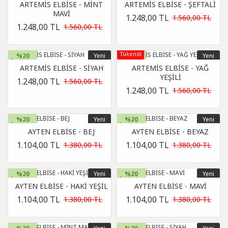
ARTEMİS ELBİSE - MİNT
ARTEMİS ELBİSE - ŞEFTALİ
MAVİ
1.248,00 TL
1.560,00 TL
1.248,00 TL
1.560,00 TL
Tükendi
%20
Yeni
%20
Yeni
İndirim
İndirim
ARTEMİS ELBİSE - SİYAH
ARTEMİS ELBİSE - YAĞ
YEŞİLİ
1.248,00 TL
1.560,00 TL
1.248,00 TL
1.560,00 TL
%20
Yeni
%20
Yeni
İndirim
İndirim
AYTEN ELBİSE - BEJ
AYTEN ELBİSE - BEYAZ
1.104,00 TL
1.104,00 TL
1.380,00 TL
1.380,00 TL
%20
Yeni
%20
Yeni
İndirim
İndirim
AYTEN ELBİSE - HAKİ YEŞİL
AYTEN ELBİSE - MAVİ
1.104,00 TL
1.104,00 TL
1.380,00 TL
1.380,00 TL