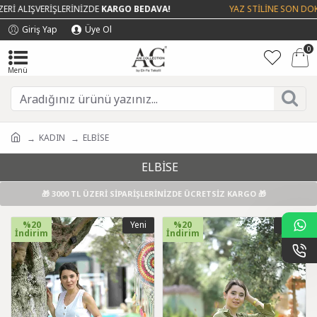
LIŞVERİŞLERİNİZDE
KARGO BEDAVA!
YAZ STİLİNE SON DOKUNUŞ
Giriş Yap
Üye Ol
0
KADIN
ELBİSE
ELBİSE
🎁 3000 TL ÜZERİ SİPARİŞLERİNİZDE ÜCRETSİZ KARGO 🎁
%20
Yeni
%20
Yeni
İndirim
İndirim