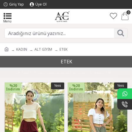
Giriş Yap
Üye Ol
0
KADIN
ALT GİYİM
ETEK
ETEK
🎁 3000 TL ÜZERİ SİPARİŞLERİNİZDE ÜCRETSİZ KARGO 🎁
%20
Yeni
%20
Yeni
İndirim
İndirim