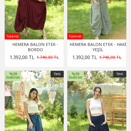
Tükendi
Tükendi
HEMERA BALON ETEK -
HEMERA BALON ETEK - HAKİ
BORDO
YEŞİL
1.392,00 TL
1.392,00 TL
1.740,00 TL
1.740,00 TL
%20
Yeni
%20
Yeni
İndirim
İndirim