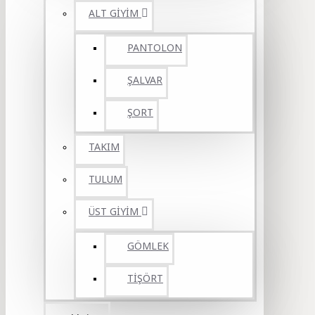
ALT GİYİM
PANTOLON
ŞALVAR
ŞORT
TAKIM
TULUM
ÜST GİYİM
GÖMLEK
TİŞÖRT