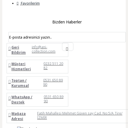
Favorilerim
Bizden Haberler
info@ani-
Geri
collection.com
Bildirim
0232 511 20
Müşteri
82
Hizmetleri
0531 650 89
Toptan /
90
Kurumsal
0531 650 89
WhatsApp /
90
Destek
Fatih Mahallesi Mehmet Güven say Cad. No:5/A Tire/
Mağaza
İZMİR
Adresi