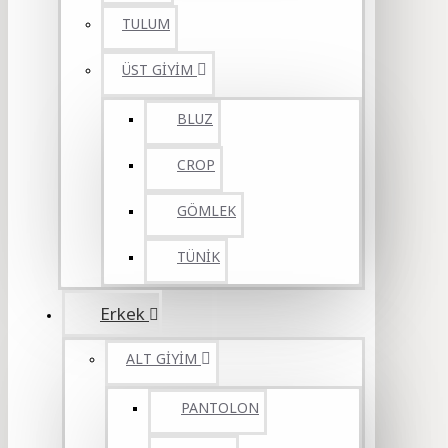
TULUM
ÜST GİYİM
BLUZ
CROP
GÖMLEK
TÜNİK
Erkek
ALT GİYİM
PANTOLON