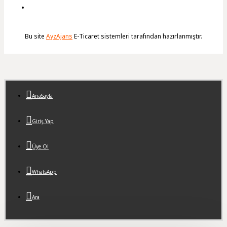
Bu site
AyzAjans
E-Ticaret sistemleri tarafından hazırlanmıştır.
AnaSayfa
Giriş Yap
Üye Ol
WhatsApp
Ara