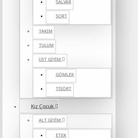
ŞALVAR
ŞORT
TAKIM
TULUM
ÜST GİYİM
GÖMLEK
TİŞÖRT
Kız Çocuk
ALT GİYİM
ETEK