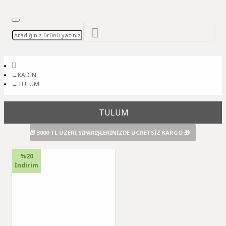
KADIN
TULUM
TULUM
🎁 3000 TL ÜZERİ SİPARİŞLERİNİZDE ÜCRETSİZ KARGO 🎁
%20
İndirim