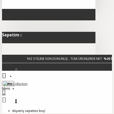
Sepetim
YAZ STİLİNE SON DOKUNUŞ - TÜM ÜRÜNLERDE NET
%20 İNDİRİM
Giriş Yap
Menu
Üye Ol
0
Alışveriş sepetiniz boş!