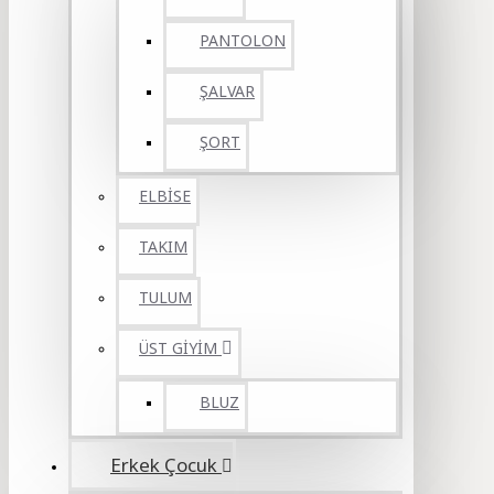
PANTOLON
ŞALVAR
ŞORT
ELBİSE
TAKIM
TULUM
ÜST GİYİM
BLUZ
Erkek Çocuk