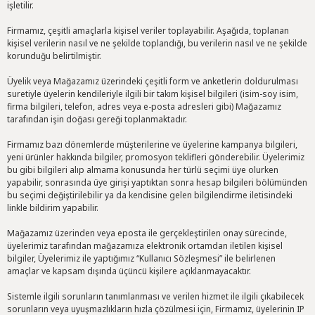
işletilir.
Firmamız, çeşitli amaçlarla kişisel veriler toplayabilir. Aşağıda, toplanan
kişisel verilerin nasıl ve ne şekilde toplandığı, bu verilerin nasıl ve ne şekilde
korunduğu belirtilmiştir.
Üyelik veya Mağazamız üzerindeki çeşitli form ve anketlerin doldurulması
suretiyle üyelerin kendileriyle ilgili bir takım kişisel bilgileri (isim-soy isim,
firma bilgileri, telefon, adres veya e-posta adresleri gibi) Mağazamız
tarafından işin doğası gereği toplanmaktadır.
Firmamız bazı dönemlerde müşterilerine ve üyelerine kampanya bilgileri,
yeni ürünler hakkında bilgiler, promosyon teklifleri gönderebilir. Üyelerimiz
bu gibi bilgileri alıp almama konusunda her türlü seçimi üye olurken
yapabilir, sonrasında üye girişi yaptıktan sonra hesap bilgileri bölümünden
bu seçimi değiştirilebilir ya da kendisine gelen bilgilendirme iletisindeki
linkle bildirim yapabilir.
Mağazamız üzerinden veya eposta ile gerçekleştirilen onay sürecinde,
üyelerimiz tarafından mağazamıza elektronik ortamdan iletilen kişisel
bilgiler, Üyelerimiz ile yaptığımız “Kullanıcı Sözleşmesi” ile belirlenen
amaçlar ve kapsam dışında üçüncü kişilere açıklanmayacaktır.
Sistemle ilgili sorunların tanımlanması ve verilen hizmet ile ilgili çıkabilecek
sorunların veya uyuşmazlıkların hızla çözülmesi için, Firmamız, üyelerinin IP