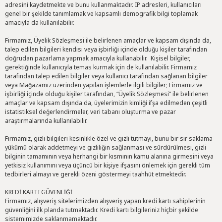
adresini kaydetmekte ve bunu kullanmaktadır. IP adresleri, kullanıcıları
genel bir şekilde tanımlamak ve kapsamlı demografik bilgi toplamak
amacıyla da kullanılabilir.
Firmamız, Üyelik Sözleşmesi ile belirlenen amaçlar ve kapsam dışında da,
talep edilen bilgileri kendisi veya işbirliği içinde olduğu kişiler tarafından
doğrudan pazarlama yapmak amacıyla kullanabilir. Kişisel bilgiler,
gerektiğinde kullanıcıyla temas kurmak için de kullanılabilir. Firmamız
tarafından talep edilen bilgiler veya kullanıcı tarafından sağlanan bilgiler
veya Mağazamız üzerinden yapılan işlemlerle ilgili bilgiler; Firmamız ve
işbirliği içinde olduğu kişiler tarafından, “Üyelik Sözleşmesi” ile belirlenen
amaçlar ve kapsam dışında da, üyelerimizin kimliği ifşa edilmeden çeşitli
istatistiksel değerlendirmeler, veri tabanı oluşturma ve pazar
araştırmalarında kullanılabilir.
Firmamız, gizli bilgileri kesinlikle özel ve gizli tutmayı, bunu bir sır saklama
yükümü olarak addetmeyi ve gizliliğin sağlanması ve sürdürülmesi, gizli
bilginin tamamının veya herhangi bir kısmının kamu alanına girmesini veya
yetkisiz kullanımını veya üçüncü bir kişiye ifşasını önlemek için gerekli tüm
tedbirleri almayı ve gerekli özeni göstermeyi taahhüt etmektedir.
KREDİ KARTI GÜVENLİĞİ
Firmamız, alışveriş sitelerimizden alışveriş yapan kredi kartı sahiplerinin
güvenliğini ilk planda tutmaktadır. Kredi kartı bilgileriniz hiçbir şekilde
sistemimizde saklanmamaktadır.