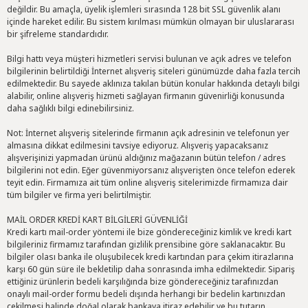
değildir. Bu amaçla, üyelik işlemleri sırasında 128 bit SSL güvenlik alanı
içinde hareket edilir. Bu sistem kırılması mümkün olmayan bir uluslararası
bir şifreleme standardıdır.
Bilgi hattı veya müşteri hizmetleri servisi bulunan ve açık adres ve telefon
bilgilerinin belirtildiği İnternet alışveriş siteleri günümüzde daha fazla tercih
edilmektedir. Bu sayede aklınıza takılan bütün konular hakkında detaylı bilgi
alabilir, online alışveriş hizmeti sağlayan firmanın güvenirliği konusunda
daha sağlıklı bilgi edinebilirsiniz.
Not: İnternet alışveriş sitelerinde firmanın açık adresinin ve telefonun yer
almasına dikkat edilmesini tavsiye ediyoruz. Alışveriş yapacaksanız
alışverişinizi yapmadan ürünü aldığınız mağazanın bütün telefon / adres
bilgilerini not edin. Eğer güvenmiyorsanız alışverişten önce telefon ederek
teyit edin. Firmamıza ait tüm online alışveriş sitelerimizde firmamıza dair
tüm bilgiler ve firma yeri belirtilmiştir.
MAİL ORDER KREDİ KART BİLGİLERİ GÜVENLİĞİ
Kredi kartı mail-order yöntemi ile bize göndereceğiniz kimlik ve kredi kart
bilgileriniz firmamız tarafından gizlilik prensibine göre saklanacaktır. Bu
bilgiler olası banka ile oluşubilecek kredi kartından para çekim itirazlarına
karşı 60 gün süre ile bekletilip daha sonrasında imha edilmektedir. Sipariş
ettiğiniz ürünlerin bedeli karşılığında bize göndereceğiniz tarafınızdan
onaylı mail-order formu bedeli dışında herhangi bir bedelin kartınızdan
çekilmesi halinde doğal olarak bankaya itiraz edebilir ve bu tutarın