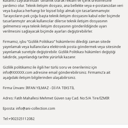
kullanıcı sayfalarından dinamik olarak reklam ve içerik üretilmesine
yardımcı olur. Teknik iletişim dosyası, ana bellekte veya e-postanızdan veri
veya başkaca herhangi bir kişisel bilgi almak için tasarlanmamıştır.
Tarayıcıların pek çoğu başta teknik iletişim dosyasını kabul eder biçimde
tasarlanmıştır ancak kullanıcılar dilerse teknik iletişim dosyasının
gelmemesi veya teknik iletişim dosyasının gönderildiğinde uyarı
verilmesini sağlayacak biçimde ayarları değiştirebilirler.
Firmamız, işbu “Gizlilik Politikası” hükümlerini dilediği zaman sitede
yayınlamak veya kullanıcılara elektronik posta göndermek veya sitesinde
yayınlamak suretiyle değiştirebilir. Gizlilik Politikası hükümleri değiştiği
takdirde, yayınlandığı tarihte yürürlük kazanır.
Gizlilik politikamız ile ilgili her türlü soru ve önerileriniz için
info@XXXXXX.com adresine email gönderebilirsiniz. Firmamız’a ait
aşağıdaki iletişim bilgilerinden ulaşabilirsiniz.
Firma Ünvanı: İRFAN YILMAZ - Dİ-FA TEKSTİL
Adres: Fatih Mahallesi Mehmet Güven say Cad. No:5/A Tire/İZMİR
Eposta: info@ani-collection.com
Tel:+902325112082