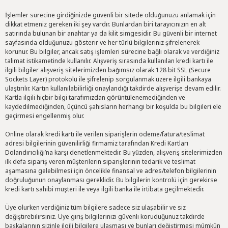
İşlemler sürecine girdiğinizde güvenli bir sitede olduğunuzu anlamak için
dikkat etmeniz gereken iki şey vardır. Bunlardan biri tarayıcınızın en alt
satırında bulunan bir anahtar ya da kilit simgesidir. Bu güvenli bir internet
sayfasında olduğunuzu gösterir ve her türlü bilgileriniz şifrelenerek
korunur. Bu bilgiler, ancak satış işlemleri sürecine bağlı olarak ve verdiğiniz
talimat istikametinde kullanılır. Alışveriş sırasında kullanılan kredi kartı ile
ilgili bilgiler alışveriş sitelerimizden bağımsız olarak 128 bit SSL (Secure
Sockets Layer) protokolü ile şifrelenip sorgulanmak üzere ilgili bankaya
ulaştırılır. Kartın kullanılabilirliği onaylandığı takdirde alışverişe devam edilir.
Kartla ilgili hiçbir bilgi tarafımızdan görüntülenemediğinden ve
kaydedilmediğinden, üçüncü şahısların herhangi bir koşulda bu bilgileri ele
geçirmesi engellenmiş olur.
Online olarak kredi kartı ile verilen siparişlerin ödeme/fatura/teslimat
adresi bilgilerinin güvenilirliği firmamiz tarafından Kredi Kartları
Dolandırıcılığı’na karşı denetlenmektedir. Bu yüzden, alışveriş sitelerimizden
ilk defa sipariş veren müşterilerin siparişlerinin tedarik ve teslimat
aşamasına gelebilmesi için öncelikle finansal ve adres/telefon bilgilerinin
doğruluğunun onaylanması gereklidir. Bu bilgilerin kontrolü için gerekirse
kredi kartı sahibi müşteri ile veya ilgili banka ile irtibata geçilmektedir.
Üye olurken verdiğiniz tüm bilgilere sadece siz ulaşabilir ve siz
değiştirebilirsiniz. Üye giriş bilgilerinizi güvenli koruduğunuz takdirde
başkalarının sizinle ilgili bilgilere ulaşması ve bunları değiştirmesi mümkün