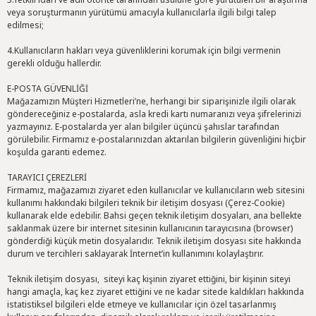
veya soruşturmanın yürütümü amacıyla kullanıcılarla ilgili bilgi talep
edilmesi;
4.Kullanıcıların hakları veya güvenliklerini korumak için bilgi vermenin
gerekli olduğu hallerdir.
E-POSTA GÜVENLİĞİ
Mağazamızın Müşteri Hizmetleri’ne, herhangi bir siparişinizle ilgili olarak
göndereceğiniz e-postalarda, asla kredi kartı numaranızı veya şifrelerinizi
yazmayınız. E-postalarda yer alan bilgiler üçüncü şahıslar tarafından
görülebilir. Firmamız e-postalarınızdan aktarılan bilgilerin güvenliğini hiçbir
koşulda garanti edemez.
TARAYICI ÇEREZLERİ
Firmamız, mağazamızı ziyaret eden kullanıcılar ve kullanıcıların web sitesini
kullanımı hakkındaki bilgileri teknik bir iletişim dosyası (Çerez-Cookie)
kullanarak elde edebilir. Bahsi geçen teknik iletişim dosyaları, ana bellekte
saklanmak üzere bir internet sitesinin kullanıcının tarayıcısına (browser)
gönderdiği küçük metin dosyalarıdır. Teknik iletişim dosyası site hakkında
durum ve tercihleri saklayarak İnternet’in kullanımını kolaylaştırır.
Teknik iletişim dosyası, siteyi kaç kişinin ziyaret ettiğini, bir kişinin siteyi
hangi amaçla, kaç kez ziyaret ettiğini ve ne kadar sitede kaldıkları hakkında
istatistiksel bilgileri elde etmeye ve kullanıcılar için özel tasarlanmış