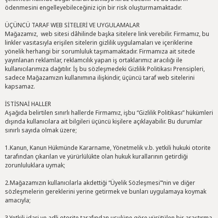
ödenmesini engelleyebileceğiniz için bir risk oluşturmamaktadır.
ÜÇÜNCÜ TARAF WEB SİTELERİ VE UYGULAMALAR
Mağazamız, web sitesi dâhilinde başka sitelere link verebilir. Firmamız, bu
linkler vasıtasıyla erişilen sitelerin gizlilik uygulamaları ve içeriklerine
yönelik herhangi bir sorumluluk taşımamaktadır. Firmamıza ait sitede
yayınlanan reklamlar, reklamcılık yapan iş ortaklarımız aracılığı ile
kullanıcılarımıza dağıtılır. İş bu sözleşmedeki Gizlilik Politikası Prensipleri,
sadece Mağazamızın kullanımına ilişkindir, üçüncü taraf web sitelerini
kapsamaz.
İSTİSNAİ HALLER
Aşağıda belirtilen sınırlı hallerde Firmamız, işbu “Gizlilik Politikası” hükümleri
dışında kullanıcılara ait bilgileri üçüncü kişilere açıklayabilir. Bu durumlar
sınırlı sayıda olmak üzere;
1.Kanun, Kanun Hükmünde Kararname, Yönetmelik v.b. yetkili hukuki otorite
tarafından çıkarılan ve yürürlülükte olan hukuk kurallarının getirdiği
zorunluluklara uymak;
2.Mağazamızın kullanıcılarla akdettiği “Üyelik Sözleşmesi”‘nin ve diğer
sözleşmelerin gereklerini yerine getirmek ve bunları uygulamaya koymak
amacıyla;
3.Yetkili idari ve adli otorite tarafından usulüne göre yürütülen bir araştırma