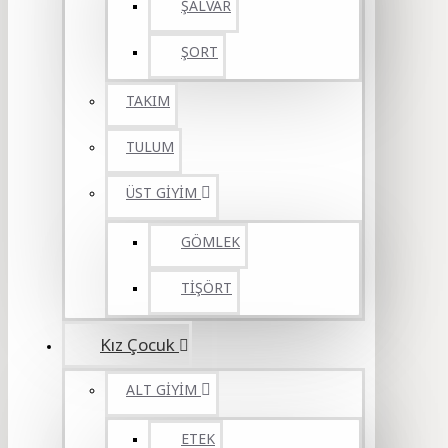
ŞALVAR
ŞORT
TAKIM
TULUM
ÜST GİYİM
GÖMLEK
TİŞÖRT
Kız Çocuk
ALT GİYİM
ETEK