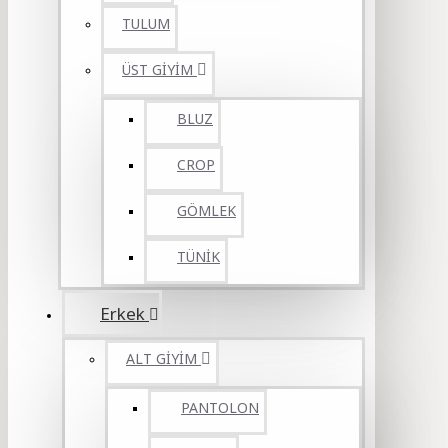
TULUM
ÜST GİYİM
BLUZ
CROP
GÖMLEK
TÜNİK
Erkek
ALT GİYİM
PANTOLON