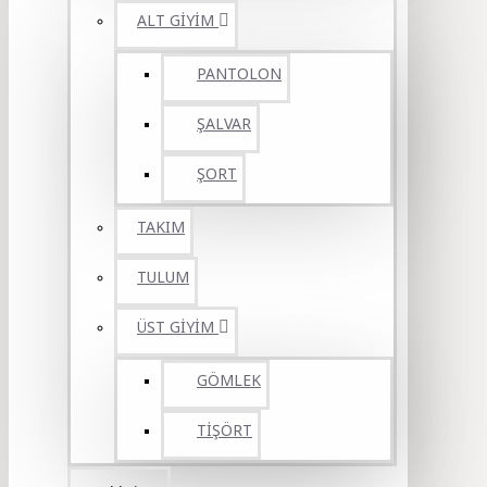
ALT GİYİM
PANTOLON
ŞALVAR
ŞORT
TAKIM
TULUM
ÜST GİYİM
GÖMLEK
TİŞÖRT