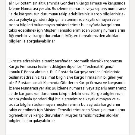
alır. E-Postamızın alt Kısmında Gönderen Kargo firması ve karşısında
İzleme Numarası yer alır. Bu izleme numarası veya sipariş numaranız
ile de kargonuzun durumunu takip edebilirsiniz. Kargo bilgileriniz e-
posta yoluyla gönderildiği için sistemimizde kayıtlı olmayan ve e-
posta bilgileri bulunmayan müşterilerimiz bu sayfada kargolarını
takip edebilmek için Müşteri Temsilcilerimizden Sipariş numaralarını
öğrenebilir ve kargo durumlarını Müşteri temsilcimizden aldıkları
bilgiler ile sorgulayabilirler.
E-Posta adresinize sitemiz tarafından otomatik olarak kargonuzun
Kargo Firmasına teslim edildiğine ilişkin bir "Teslimat Bilginiz"
konulu E-Posta alırsınız. Bu E-Postada Kargoya verilen ürünleriniz,
teslimat adresiniz, teslimat bilginiz ve kargo firmasının bilgileri yer
alır. E-Postamızın alt Kısmında Gönderen Kargo firması ve karşısında
İzleme Numarası yer alır. Bu izleme numarası veya sipariş numaranız
ile de kargonuzun durumunu takip edebilirsiniz. Kargo bilgileriniz e-
posta yoluyla gönderildiği için sistemimizde kayıtlı olmayan ve e-
posta bilgileri bulunmayan müşterilerimiz bu sayfada kargolarını
takip edebilmek için Müşteri Temsilcilerimizden Sipariş numaralarını
öğrenebilir ve kargo durumlarını Müşteri temsilcimizden aldıkları
bilgiler ile sorgulayabilirler.