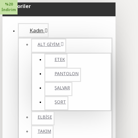
%20
Kategoriler
İndirim
Kadın
ALT GİYİM
ETEK
PANTOLON
ŞALVAR
ŞORT
ELBİSE
TAKIM