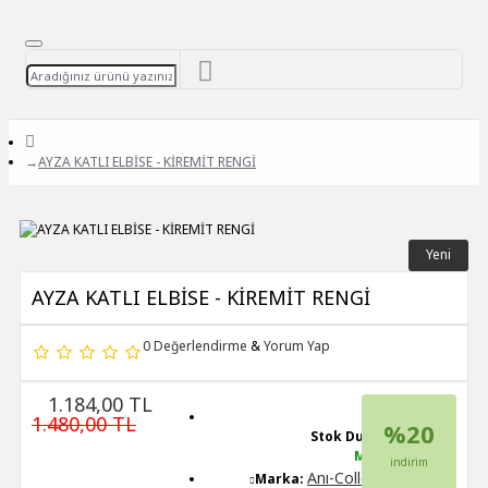
AYZA KATLI ELBİSE - KİREMİT RENGİ
Yeni
AYZA KATLI ELBİSE - KİREMİT RENGİ
0 Değerlendirme
&
Yorum Yap
1.184,00 TL
1.480,00 TL
%20
Stok Durumu:
Mevcut
indirim
Anı-Collection
Marka: