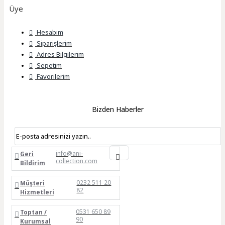
Üye
Hesabım
Siparişlerim
Adres Bilgilerim
Sepetim
Favorilerim
Bizden Haberler
info@ani-
Geri
collection.com
Bildirim
0232 511 20
Müşteri
82
Hizmetleri
0531 650 89
Toptan /
90
Kurumsal