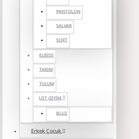
PANTOLON
ŞALVAR
ŞORT
ELBİSE
TAKIM
TULUM
ÜST GİYİM
BLUZ
Erkek Çocuk