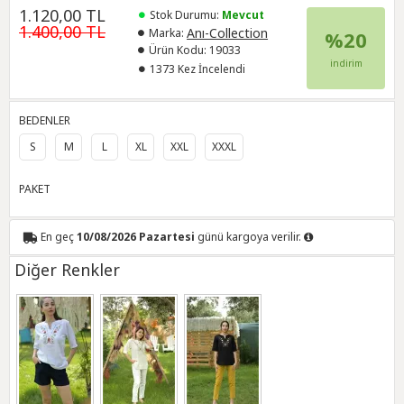
1.120,00 TL
Stok Durumu:
Mevcut
1.400,00 TL
Anı-Collection
Marka:
%20
Ürün Kodu:
19033
indirim
1373 Kez İncelendi
BEDENLER
S
M
L
XL
XXL
XXXL
PAKET
En geç
10/08/2026 Pazartesi
günü kargoya verilir.
Diğer Renkler