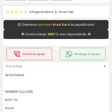
0 Değerlendirme
&
Yorum Yap
😍
Ödemenizi
isterseniz
Kredi Kartı
ile yapabilirsiniz!
🎁
Ücretsiz Kargo
3000 TL
üzeri alışverişlerde..🎁
Telefon ile sipariş
Whatsapp ile sipariş
Ürün Detayı
%100 PAMUK
MANKEN ÖLÇÜLERİ:
BOY:170
KG:54