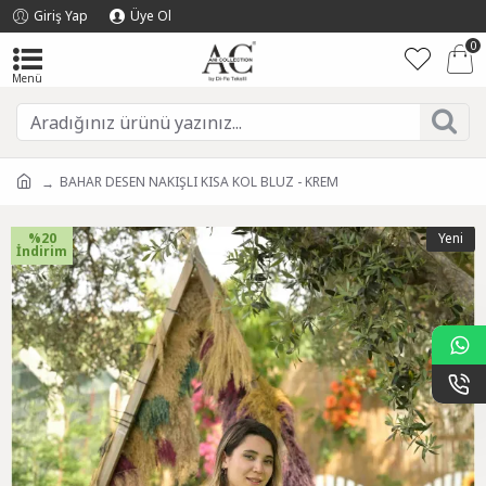
Giriş Yap
Üye Ol
0
BAHAR DESEN NAKIŞLI KISA KOL BLUZ - KREM
%20
Yeni
İndirim