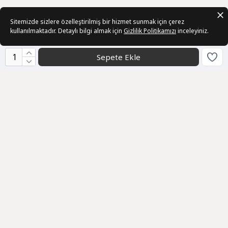
Sitemizde sizlere özelleştirilmiş bir hizmet sunmak için çerez
kullanılmaktadır. Detaylı bilgi almak için
Gizlilik Politikamızı
inceleyiniz.
Sepete Ekle
Kurumsal
Sözleşmeler
Üye
Bizden Haberler
Geri Bildirim
Müşteri Hizmetleri
info@ani-collection.com
0232 511 20 82
Toptan / Kurumsal
WhatsApp / Destek