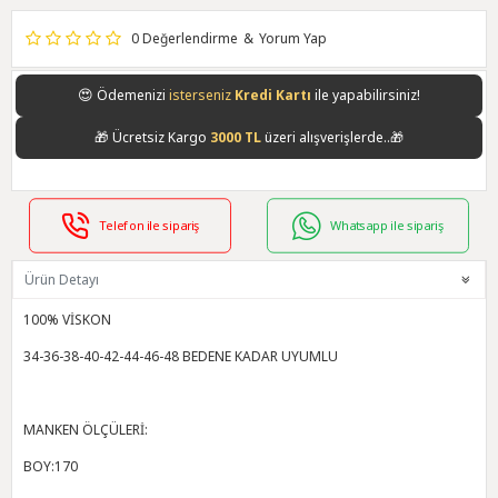
0 Değerlendirme
&
Yorum Yap
😍
Ödemenizi
isterseniz
Kredi Kartı
ile yapabilirsiniz!
🎁
Ücretsiz Kargo
3000 TL
üzeri alışverişlerde..🎁
Telefon ile sipariş
Whatsapp ile sipariş
Ürün Detayı
100% VİSKON
34-36-38-40-42-44-46-48 BEDENE KADAR UYUMLU
MANKEN ÖLÇÜLERİ:
BOY:170