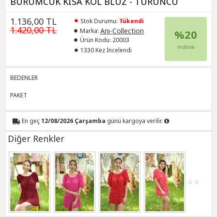
BÜRÜMCÜK KISA KOL BLUZ - TURUNCU
1.136,00 TL
Stok Durumu:
Tükendi
1.420,00 TL
Anı-Collection
Marka:
%20
Ürün Kodu:
20003
indirim
1330 Kez İncelendi
BEDENLER
PAKET
En geç
12/08/2026 Çarşamba
günü kargoya verilir.
Diğer Renkler