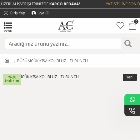
ZERİ ALIŞVERİŞLERİNİZDE
KARGO BEDAVA!
YAZ STİLİNE SON DO
Giriş Yap
Üye Ol
0
BÜRÜMCÜK KISA KOL BLUZ - TURUNCU
%20
Yeni
İndirim