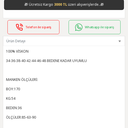
🎁
Ücretsiz Kargo
3000 TL
üzeri alışverişlerde..🎁
Telefon ile sipariş
Whatsapp ile sipariş
Ürün Detayı
100% VİSKON
34-36-38-40-42-44-46-48 BEDENE KADAR UYUMLU
MANKEN ÖLÇÜLERİ:
BOY:170
KG:54
BEDEN:36
ÖLÇÜLER:85-63-90