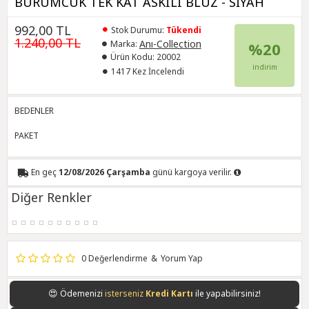
BÜRÜMCÜK TEK KAT ASKILI BLUZ - SİYAH
992,00 TL
Stok Durumu:
Tükendi
1.240,00 TL
Anı-Collection
Marka:
%20
Ürün Kodu:
20002
indirim
1417 Kez İncelendi
BEDENLER
PAKET
En geç
12/08/2026 Çarşamba
günü kargoya verilir.
Diğer Renkler
0 Değerlendirme
&
Yorum Yap
😍
Ödemenizi
isterseniz
Kredi Kartı
ile yapabilirsiniz!