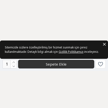
Sitemizde sizlere özelleştirilmiş bir hizmet sunmak için çerez
kullanılmaktadır. Detaylı bilgi almak için
Gizlilik Politikamızı
inceleyiniz.
Sepete Ekle
Kurumsal
Toptan Satış
Hakkımızda
Bize Ulaşın