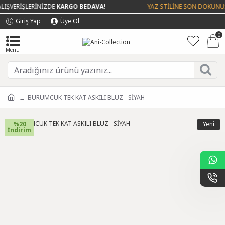
ŞVERİŞLERİNİZDE
KARGO BEDAVA!
YAZ STİLİNE SON DOKUNUŞ 
Giriş Yap
Üye Ol
0
BÜRÜMCÜK TEK KAT ASKILI BLUZ - SİYAH
%20
Yeni
İndirim