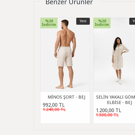
Benzer Ürünler
%20
Yeni
%20
Y
İndirim
İndirim
MİNOS ŞORT - BEJ
SELİN YAKALI GÖ
ELBİSE - BEJ
992,00 TL
1.240,00 TL
1.200,00 TL
1.500,00 TL