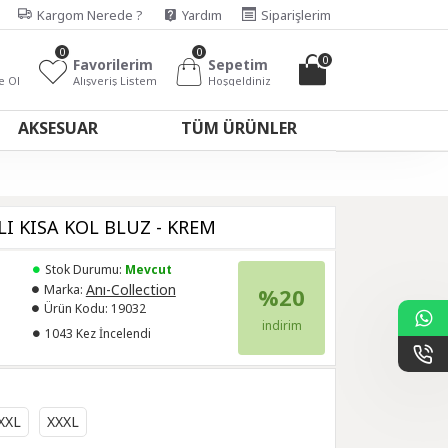
Kargom Nerede ?
Yardım
Siparişlerim
0
0
0
Favorilerim
Sepetim
e Ol
Alışveriş Listem
Hoşgeldiniz
AKSESUAR
TÜM ÜRÜNLER
LI KISA KOL BLUZ - KREM
Stok Durumu:
Mevcut
Anı-Collection
Marka:
%20
Ürün Kodu:
19032
indirim
1043 Kez İncelendi
XXL
XXXL