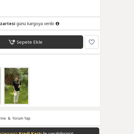
zartesi
günü kargoya verilir.
Sepete Ekle
irme
&
Yorum Yap
isterseniz
Havale/EFT
ile yapabilirsiniz!