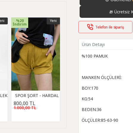
Ücretsiz 
🎁
eni
%20
Yeni
İndirim
Telefon ile sipariş
Ürün Detayı
%100 PAMUK
MANKEN ÖLÇÜLERİ:
BOY:170
MLEK
SPOR ŞORT - HARDAL
KG:54
800,00 TL
1.000,00 TL
BEDEN:36
ÖLÇÜLER:85-63-90