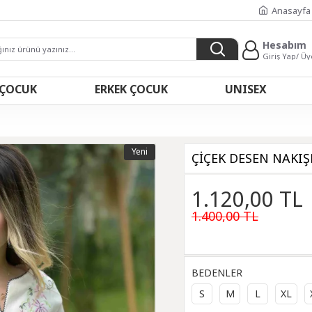
Anasayfa
Hesabım
Giriş Yap/ Üy
 ÇOCUK
ERKEK ÇOCUK
UNISEX
Yeni
ÇİÇEK DESEN NAKIŞ
1.120,00 TL
1.400,00 TL
BEDENLER
S
M
L
XL