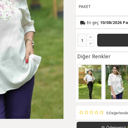
PAKET
En geç
10/08/2026 Pa
Diğer Renkler
0 Değerlend
Ödemenizi
😍