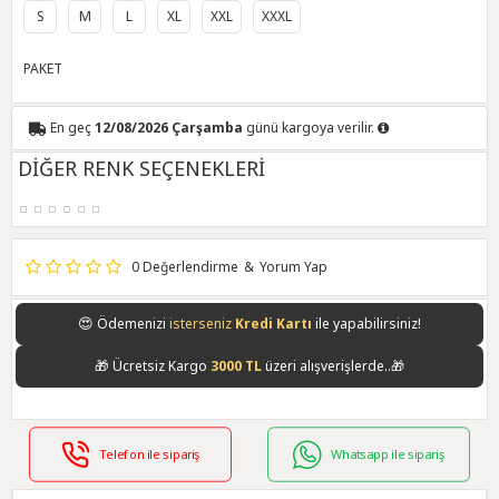
S
M
L
XL
XXL
XXXL
PAKET
En geç
12/08/2026 Çarşamba
günü kargoya verilir.
DİĞER RENK SEÇENEKLERİ
0 Değerlendirme
&
Yorum Yap
😍
Ödemenizi
isterseniz
Kredi Kartı
ile yapabilirsiniz!
🎁
Ücretsiz Kargo
3000 TL
üzeri alışverişlerde..🎁
Telefon ile sipariş
Whatsapp ile sipariş