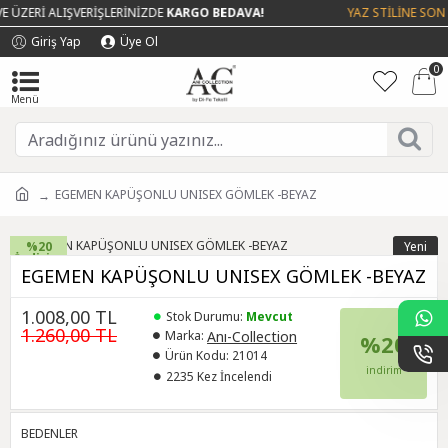
 ÜZERİ ALIŞVERİŞLERİNİZDE
KARGO BEDAVA!
YAZ STİLİNE SON 
Giriş Yap
Üye Ol
0
EGEMEN KAPÜŞONLU UNISEX GÖMLEK -BEYAZ
%20
Yeni
İndirim
EGEMEN KAPÜŞONLU UNISEX GÖMLEK -BEYAZ
1.008,00 TL
Stok Durumu:
Mevcut
1.260,00 TL
Anı-Collection
Marka:
%20
Ürün Kodu:
21014
indirim
2235 Kez İncelendi
BEDENLER