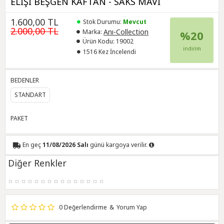
ELİŞİ BEŞGEN KAFTAN - SAKS MAVİ
1.600,00 TL
Stok Durumu:
Mevcut
2.000,00 TL
Anı-Collection
Marka:
%20
Ürün Kodu:
19002
indirim
1516 Kez İncelendi
BEDENLER
STANDART
PAKET
En geç
11/08/2026 Salı
günü kargoya verilir.
Diğer Renkler
0 Değerlendirme
&
Yorum Yap