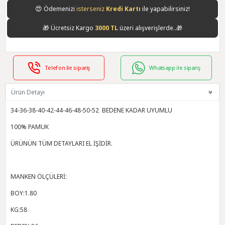
😍
Ödemenizi
isterseniz
Kredi Kartı
ile yapabilirsiniz!
🎁
Ücretsiz Kargo
3000 TL
üzeri alışverişlerde..🎁
Telefon ile sipariş
Whatsapp ile sipariş
Ürün Detayı
34-36-38-40-42-44-46-48-50-52 BEDENE KADAR UYUMLU
100% PAMUK
ÜRÜNÜN TÜM DETAYLARI EL İŞİDİR.
MANKEN ÖLÇÜLERİ:
BOY:1.80
KG:58