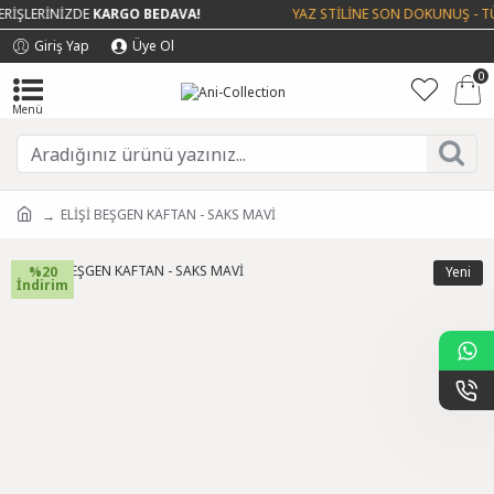
İŞLERİNİZDE
KARGO BEDAVA!
YAZ STİLİNE SON DOKUNUŞ - TÜ
Giriş Yap
Üye Ol
0
ELİŞİ BEŞGEN KAFTAN - SAKS MAVİ
%20
Yeni
İndirim