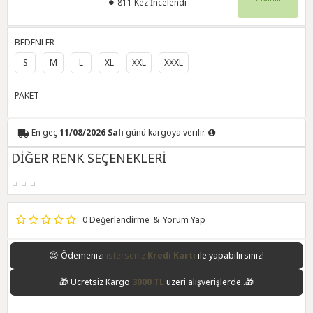
811 Kez İncelendi
BEDENLER
S
M
L
XL
XXL
XXXL
PAKET
En geç
11/08/2026 Salı
günü kargoya verilir.
DİĞER RENK SEÇENEKLERİ
0 Değerlendirme
&
Yorum Yap
😍
Ödemenizi
isterseniz
Kredi Kartı
ile yapabilirsiniz!
🎁
Ücretsiz Kargo
3000 TL
üzeri alışverişlerde..🎁