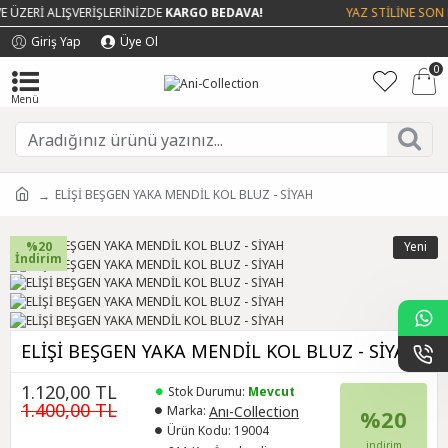
ÜZERİ ALIŞVERİŞLERİNİZDE
KARGO BEDAVA!
YAZ STİLİNE SON 
Giriş Yap
Üye Ol
0
ELİŞİ BEŞGEN YAKA MENDİL KOL BLUZ - SİYAH
%20
Yeni
İndirim
ELİŞİ BEŞGEN YAKA MENDİL KOL BLUZ - SİYAH
1.120,00 TL
Stok Durumu:
Mevcut
1.400,00 TL
Anı-Collection
Marka:
%20
Ürün Kodu:
19004
indirim