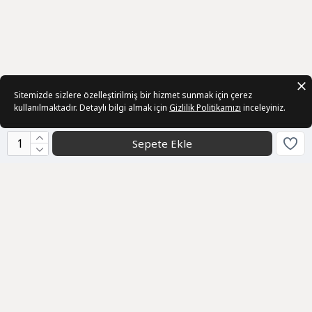
Sitemizde sizlere özelleştirilmiş bir hizmet sunmak için çerez
kullanılmaktadır. Detaylı bilgi almak için
Gizlilik Politikamızı
inceleyiniz.
Sepete Ekle
Kurumsal
Toptan Satış
Hakkımızda
Bize Ulaşın
Sözleşmeler