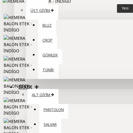
Yeni
ÜST GİYİM
BLUZ
CROP
GÖMLEK
TÜNİK
ERKEK
ALT GİYİM
PANTOLON
ŞALVAR