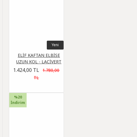
Yeni
ELİF KAFTAN ELBİSE
UZUN KOL - LACİVERT
1.424,00 TL
1.780,00
TL
%20
İndirim