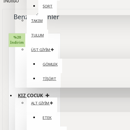
ŞORT
Benzer Ürünler
TAKIM
TULUM
%20
İndirim
ÜST GİYİM
GÖMLEK
TİŞÖRT
KIZ ÇOCUK
ALT GİYİM
ETEK