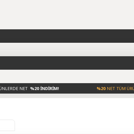
NET
%20 İNDİRİM!
%20
NET TÜM ÜRÜNLERDE