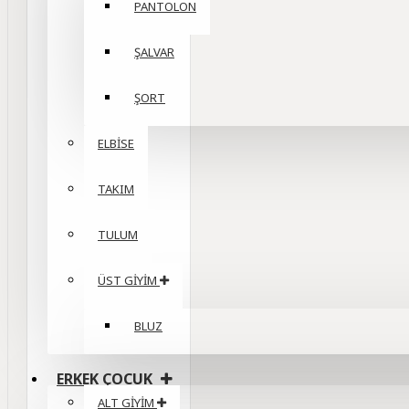
PANTOLON
ŞALVAR
ŞORT
ELBİSE
TAKIM
TULUM
ÜST GİYİM
BLUZ
ERKEK ÇOCUK
ALT GİYİM