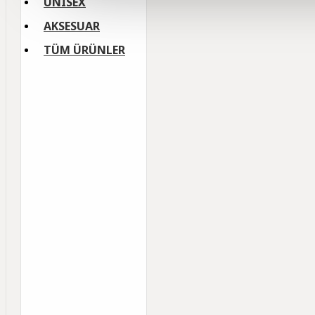
UNISEX
AKSESUAR
TÜM ÜRÜNLER