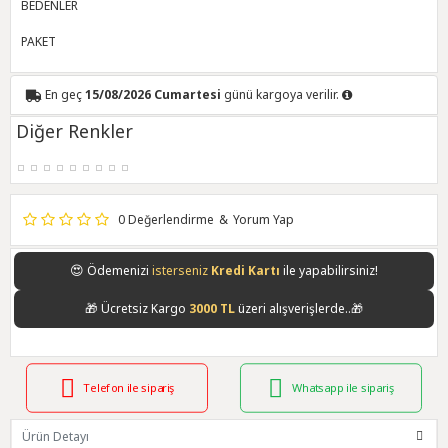
BEDENLER
PAKET
En geç
15/08/2026 Cumartesi
günü kargoya verilir.
Diğer Renkler
0 Değerlendirme
&
Yorum Yap
😍
Ödemenizi
isterseniz
Kredi Kartı
ile yapabilirsiniz!
🎁
Ücretsiz Kargo
3000 TL
üzeri alışverişlerde..🎁
Telefon ile sipariş
Whatsapp ile sipariş
Ürün Detayı