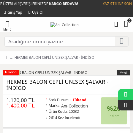
 ÜZERİ ALIŞVERİŞLERİNİZDE
KARGO BEDAVA!
YAZ STİLİNE SON 
Giriş Yap
Üye Ol
0
HERMES BALON CEPLİ UNISEX ŞALVAR - İNDİGO
Tükendi
%20
Yeni
İndirim
HERMES BALON CEPLİ UNISEX ŞALVAR -
İNDİGO
1.120,00 TL
Stok Durumu:
Tükendi
1.400,00 TL
Anı-Collection
Marka:
%20
Ürün Kodu:
20032
indirim
2614 Kez İncelendi