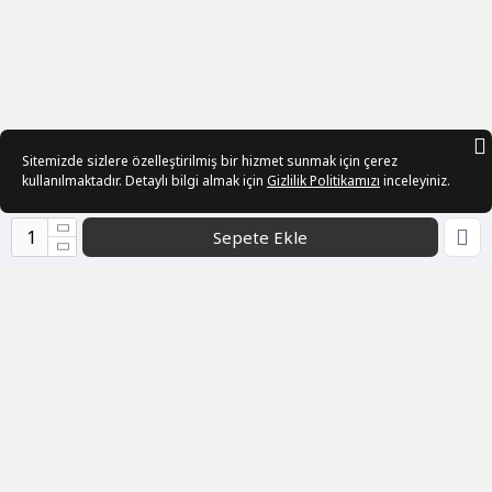
Sitemizde sizlere özelleştirilmiş bir hizmet sunmak için çerez
kullanılmaktadır. Detaylı bilgi almak için
Gizlilik Politikamızı
inceleyiniz.
Sepete Ekle
Kurumsal
Sözleşmeler
Üye
Bizden Haberler