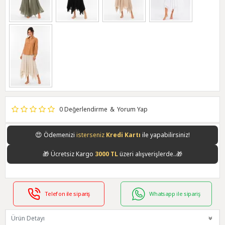
0 Değerlendirme
&
Yorum Yap
😍
Ödemenizi
isterseniz
Kredi Kartı
ile yapabilirsiniz!
🎁
Ücretsiz Kargo
3000 TL
üzeri alışverişlerde..🎁
Telefon ile sipariş
Whatsapp ile sipariş
Ürün Detayı