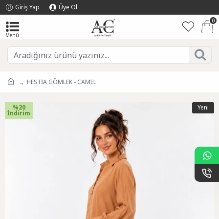
Giriş Yap
Üye Ol
0
HESTİA GÖMLEK - CAMEL
%20
Yeni
İndirim