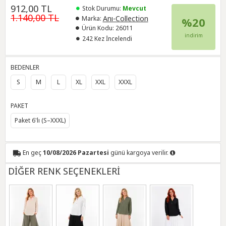
912,00 TL
Stok Durumu:
Mevcut
1.140,00 TL
Anı-Collection
Marka:
%20
Ürün Kodu:
26011
indirim
242 Kez İncelendi
BEDENLER
S
M
L
XL
XXL
XXXL
PAKET
Paket 6'lı (S–XXXL)
En geç
10/08/2026 Pazartesi
günü kargoya verilir.
DİĞER RENK SEÇENEKLERİ