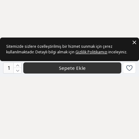
Sitemizde sizlere özelleştirilmiş bir hizmet sunmak için çerez
kullanılmaktadır. Detaylı bilgi almak için
Gizlilik Politikamızı
inceleyiniz.
Sepete Ekle
Kurumsal
Sözleşmeler
Üye
Bizden Haberler