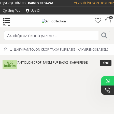
IŞVERİŞLERİNİZDE
KARGO BEDAVA!
YAZ STİLİNE SON DOKUNUŞ 
Giriş Yap
Üye Ol
0
İLKEM PANTOLON CROP TAKIM PUF BASKI - KAHVERENGİ BASKILI
%20
Yeni
İndirim