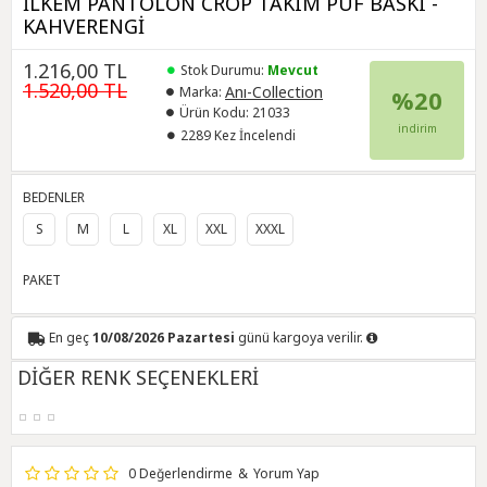
İLKEM PANTOLON CROP TAKIM PUF BASKI -
KAHVERENGİ
1.216,00 TL
Stok Durumu:
Mevcut
1.520,00 TL
Anı-Collection
Marka:
%20
Ürün Kodu:
21033
indirim
2289 Kez İncelendi
BEDENLER
S
M
L
XL
XXL
XXXL
PAKET
En geç
10/08/2026 Pazartesi
günü kargoya verilir.
DİĞER RENK SEÇENEKLERİ
0 Değerlendirme
&
Yorum Yap