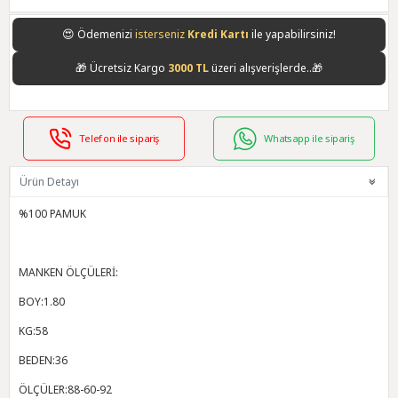
😍
Ödemenizi
isterseniz
Kredi Kartı
ile yapabilirsiniz!
🎁
Ücretsiz Kargo
3000 TL
üzeri alışverişlerde..🎁
Telefon ile sipariş
Whatsapp ile sipariş
Ürün Detayı
%100 PAMUK
MANKEN ÖLÇÜLERİ:
BOY:1.80
KG:58
BEDEN:36
ÖLÇÜLER:88-60-92