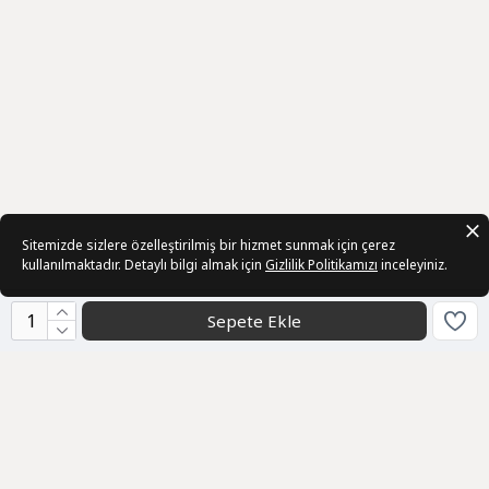
Sitemizde sizlere özelleştirilmiş bir hizmet sunmak için çerez
kullanılmaktadır. Detaylı bilgi almak için
Gizlilik Politikamızı
inceleyiniz.
Sepete Ekle
Kurumsal
Toptan Satış
Hakkımızda