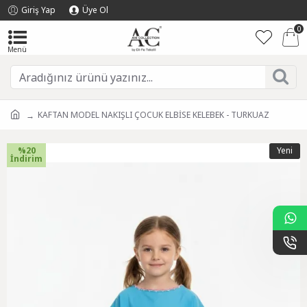
Giriş Yap
Üye Ol
0
KAFTAN MODEL NAKIŞLI ÇOCUK ELBİSE KELEBEK - TURKUAZ
%20
Yeni
İndirim