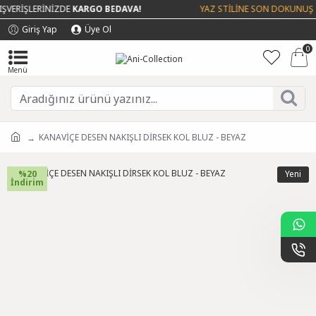
VERİŞLERİNİZDE
KARGO BEDAVA!
YAZ STİLİNE SON DOKUNUŞ - 
Giriş Yap
Üye Ol
0
KANAVİÇE DESEN NAKIŞLI DİRSEK KOL BLUZ - BEYAZ
%20
Yeni
İndirim