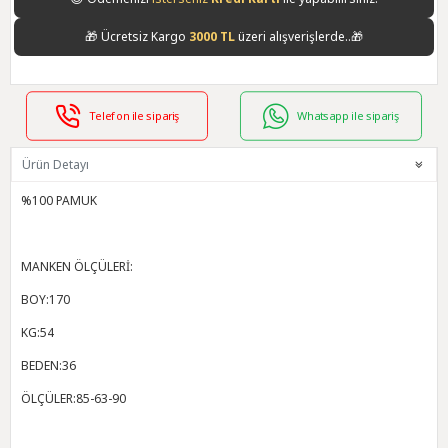
🎁
Ücretsiz Kargo
3000 TL
üzeri alışverişlerde..🎁
Telefon ile sipariş
Whatsapp ile sipariş
Ürün Detayı
%100 PAMUK
MANKEN ÖLÇÜLERİ:
BOY:170
KG:54
BEDEN:36
ÖLÇÜLER:85-63-90