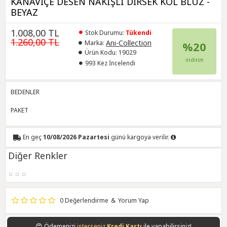
KANAVİÇE DESEN NAKIŞLI DİRSEK KOL BLUZ -
BEYAZ
1.008,00 TL
Stok Durumu:
Tükendi
1.260,00 TL
Anı-Collection
Marka:
%20
Ürün Kodu:
19029
indirim
993 Kez İncelendi
BEDENLER
PAKET
En geç
10/08/2026 Pazartesi
günü kargoya verilir.
Diğer Renkler
0 Değerlendirme
&
Yorum Yap
😍
Ödemenizi
isterseniz
Kredi Kartı
ile yapabilirsiniz!