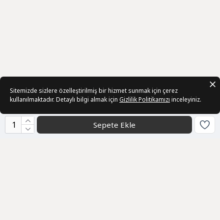
Sitemizde sizlere özelleştirilmiş bir hizmet sunmak için çerez
kullanılmaktadır. Detaylı bilgi almak için
Gizlilik Politikamızı
inceleyiniz.
Sepete Ekle
Kurumsal
Toptan Satış
Hakkımızda
Bize Ulaşın