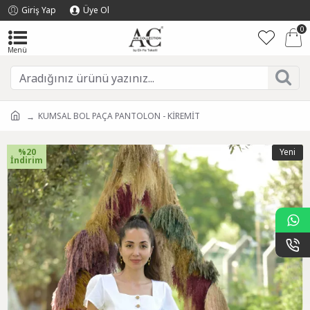
Giriş Yap
Üye Ol
0
KUMSAL BOL PAÇA PANTOLON - KİREMİT
%20
Yeni
İndirim