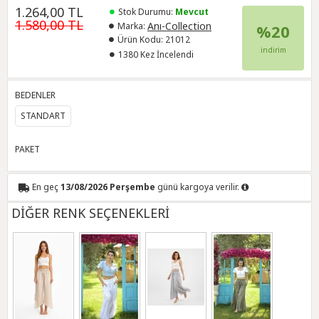
1.264,00 TL
Stok Durumu:
Mevcut
1.580,00 TL
Anı-Collection
Marka:
%20
Ürün Kodu:
21012
indirim
1380 Kez İncelendi
BEDENLER
STANDART
PAKET
En geç
13/08/2026 Perşembe
günü kargoya verilir.
DİĞER RENK SEÇENEKLERİ