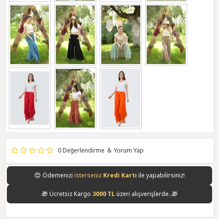
0 Değerlendirme
&
Yorum Yap
😍
Ödemenizi
ile yapabilirsiniz!
🎁
Ücretsiz Kargo
üzeri alışverişlerde..🎁