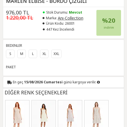
MARLEN ELBİSE - BORDO ÇİZGİLİ
976,00 TL
Stok Durumu:
Mevcut
1.220,00 TL
Anı-Collection
Marka:
%20
Ürün Kodu:
26001
indirim
447 Kez İncelendi
BEDENLER
S
M
L
XL
XXL
PAKET
En geç
15/08/2026 Cumartesi
günü kargoya verilir.
DİĞER RENK SEÇENEKLERİ