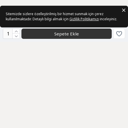
Sitemizde sizlere özelleştirilmiş bir hizmet sunmak için çerez
kullanılmaktadır. Detaylı bilgi almak için
Gizlilik Politikamızı
inceleyiniz.
Sepete Ekle
Kurumsal
Sözleşmeler
Üye
Bizden Haberler
Geri Bildirim
Müşteri Hizmetleri
info@ani-collection.com
0232 511 20 82
Toptan / Kurumsal
WhatsApp / Destek