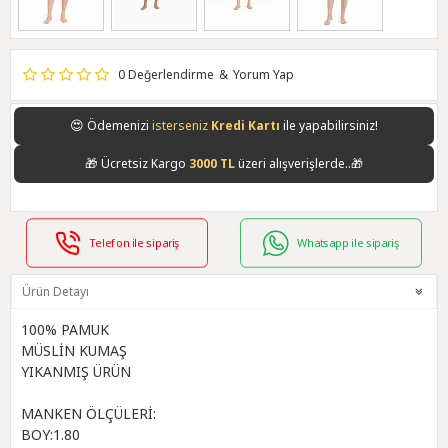
0 Değerlendirme
&
Yorum Yap
😍
Ödemenizi
isterseniz
Kredi Kartı
ile yapabilirsiniz!
🎁
Ücretsiz Kargo
3000 TL
üzeri alışverişlerde..🎁
Telefon ile sipariş
Whatsapp ile sipariş
Ürün Detayı
100% PAMUK
MÜSLİN KUMAŞ
YIKANMIŞ ÜRÜN
MANKEN ÖLÇÜLERİ:
BOY:1.80