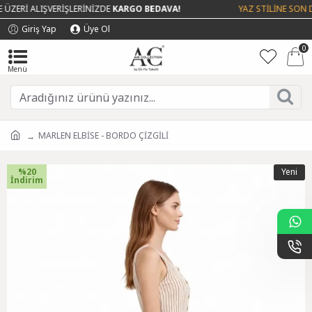
ZERİ ALIŞVERİŞLERİNİZDE
KARGO BEDAVA!
YAZ STİLİNE SON D
Giriş Yap
Üye Ol
0
MARLEN ELBİSE - BORDO ÇİZGİLİ
%20
Yeni
İndirim