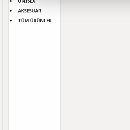
UNISEX
AKSESUAR
TÜM ÜRÜNLER