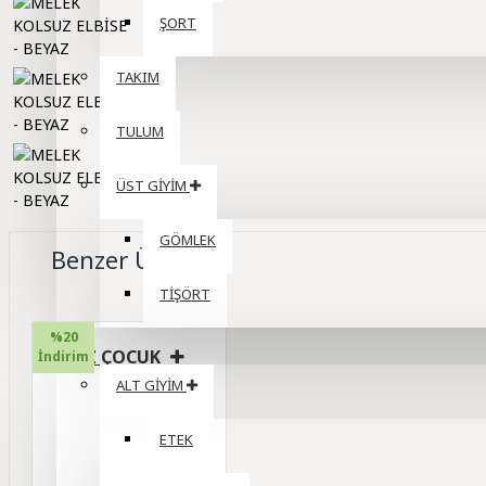
ŞORT
TAKIM
TULUM
ÜST GİYİM
GÖMLEK
Benzer Ürünler
TİŞÖRT
%20
KIZ ÇOCUK
İndirim
ALT GİYİM
ETEK