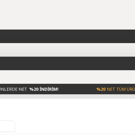
NET
%20 İNDİRİM!
%20
NET TÜM ÜRÜNLERDE