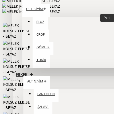
ÜST GİYİM
Yeni
BLUZ
CROP
GÖMLEK
TÜNİK
ERKEK
ALT GİYİM
PANTOLON
ŞALVAR