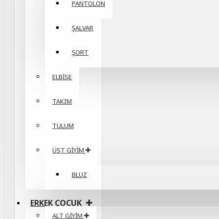
PANTOLON
ŞALVAR
ŞORT
ELBİSE
TAKIM
TULUM
ÜST GİYİM
BLUZ
ERKEK ÇOCUK
ALT GİYİM