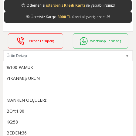
😍
Ödemenizi
isterseniz
Kredi Kartı
ile yapabilirsiniz!
🎁
Ücretsiz Kargo
3000 TL
üzeri alışverişlerde..🎁
Telefon ile sipariş
Whatsapp ile sipariş
Ürün Detayı
%100 PAMUK
YIKANMIŞ ÜRÜN
MANKEN ÖLÇÜLERİ:
BOY:1.80
KG:58
BEDEN:36