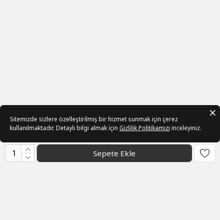
Sitemizde sizlere özelleştirilmiş bir hizmet sunmak için çerez
kullanılmaktadır. Detaylı bilgi almak için
Gizlilik Politikamızı
inceleyiniz.
Sepete Ekle
Kurumsal
Toptan Satış