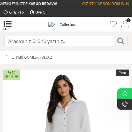
RİŞLERİNİZDE
KARGO BEDAVA!
YAZ STİLİNE SON DOKUNUŞ - T
Giriş Yap
Üye Ol
0
PERİ GÖMLEK - BEYAZ
%20
Yeni
İndirim