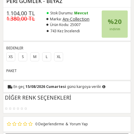
PERİ GÖMLEK - BEYAZ
1.104,00 TL
Stok Durumu:
Mevcut
1.380,00 TL
Anı-Collection
Marka:
%20
Ürün Kodu:
25007
indirim
743 Kez İncelendi
BEDENLER
XS
S
M
L
XL
PAKET
En geç
15/08/2026 Cumartesi
günü kargoya verilir.
DİĞER RENK SEÇENEKLERİ
0 Değerlendirme
&
Yorum Yap