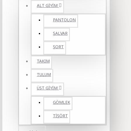
ALT GİYİM
PANTOLON
ŞALVAR
ŞORT
TAKIM
TULUM
ÜST GİYİM
GÖMLEK
TİŞÖRT