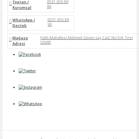
0531 650 89
Toptan /
90
Kurumsal
0531 650 89
WhatsApp /
90
Destek
Fatih Mahallesi Mehmet Güven say Cad. No:5/A Tire/
Mağaza
İZMİR
Adresi