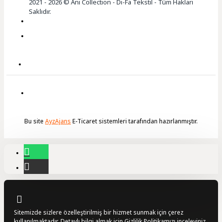
2021 - 2026 © Anı Collection - Di-Fa Tekstil - Tüm Hakları
Saklıdır.
Bu site
AyzAjans
E-Ticaret sistemleri tarafından hazırlanmıştır.
Sitemizde sizlere özelleştirilmiş bir hizmet sunmak için çerez
kullanılmaktadır. Detaylı bilgi almak için
Gizlilik Politikamızı
inceleyiniz.