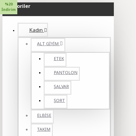
%20
Kategoriler
İndirim
Kadın
ALT GİYİM
ETEK
PANTOLON
ŞALVAR
ŞORT
ELBİSE
TAKIM