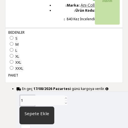
indirim
Anı-Collection
Marka:
Ürün Kodu:
21028
840 Kez İncelendi
BEDENLER
S
M
L
XL
XXL
XXXL
PAKET
En geç
17/08/2026 Pazartesi
günü kargoya verilir.
DİĞER RENK SEÇENEKLERİ
Sepete Ekle