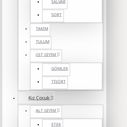
ŞALVAR
ŞORT
TAKIM
TULUM
ÜST GİYİM
GÖMLEK
TİŞÖRT
Kız Çocuk
ALT GİYİM
ETEK