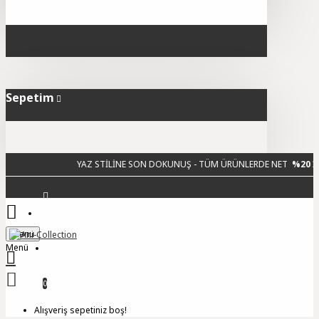
Sepetim
YAZ STİLİNE SON DOKUNUŞ - TÜM ÜRÜNLERDE NET
%20 İNDİRİM
Giriş Yap
Menu
Üye Ol
0
Alışveriş sepetiniz boş!