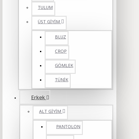
TULUM
ÜST GİYİM
BLUZ
CROP
GÖMLEK
TÜNİK
Erkek
ALT GİYİM
PANTOLON