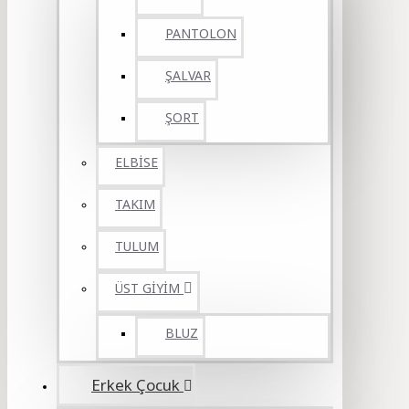
PANTOLON
ŞALVAR
ŞORT
ELBİSE
TAKIM
TULUM
ÜST GİYİM
BLUZ
Erkek Çocuk