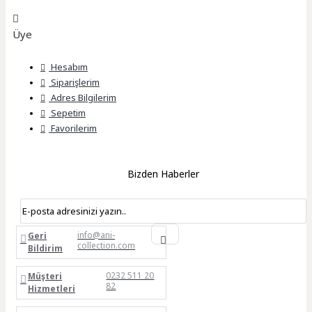
Üye
Hesabım
Siparişlerim
Adres Bilgilerim
Sepetim
Favorilerim
Bizden Haberler
info@ani-
Geri
collection.com
Bildirim
0232 511 20
Müşteri
82
Hizmetleri