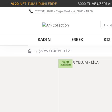
%20
NET TÜM ÜRÜNLERDE
3000 TL VE ÜZERİ ALIŞVE
0232 511 20 82 - Çağrı Merkezi (08:00 - 18:00)
KADIN
ERKEK
KIZ
ŞALVAR TULUM - LİLA
%20
İndirim