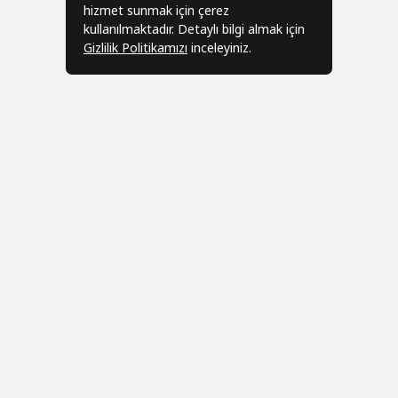
hizmet sunmak için çerez
kullanılmaktadır. Detaylı bilgi almak için
Gizlilik Politikamızı
inceleyiniz.
Bizden Haber
r
Üye
leşmesi
Hesabım
eşmesi
Siparişlerim
Geri Bildi
zleşmesi
Adres Bilgilerim
info@ani-c
 İade Sözleşmesi
Sepetim
Favorilerim
Toptan / 
0531 650 8
Mağaza A
Fatih Maha