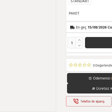
STANDART
PAKET
En geç
15/08/2026 C
0 Değerlend
Ödemenizi
😍
Ücretsiz 
🎁
Telefon ile sipariş