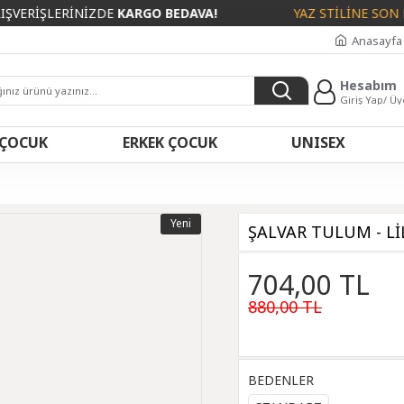
RİŞLERİNİZDE
KARGO BEDAVA!
YAZ STİLİNE SON DOK
Anasayfa
Hesabım
Giriş Yap/ Üy
 ÇOCUK
ERKEK ÇOCUK
UNISEX
Yeni
ŞALVAR TULUM - Lİ
704,00 TL
880,00 TL
BEDENLER