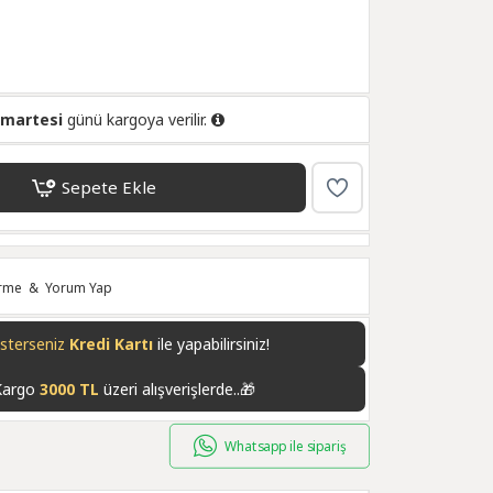
umartesi
günü kargoya verilir.
Sepete Ekle
irme
&
Yorum Yap
isterseniz
Kredi Kartı
ile yapabilirsiniz!
Kargo
3000 TL
üzeri alışverişlerde..🎁
Whatsapp ile sipariş