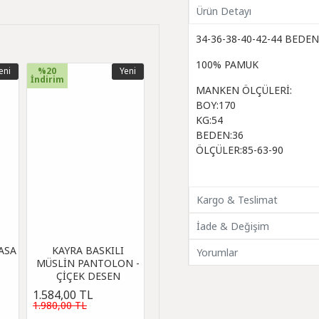
Ürün Detayı
34-36-38-40-42-44 BED
100% PAMUK
eni
%20
Yeni
İndirim
MANKEN ÖLÇÜLERİ:
BOY:170
KG:54
BEDEN:36
ÖLÇÜLER:85-63-90
Kargo & Teslimat
İade & Değişim
ASA
KAYRA BASKILI
Yorumlar
MÜSLİN PANTOLON -
ÇİÇEK DESEN
1.584,00 TL
1.980,00 TL