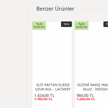
Benzer Ürünler
%20
Yeni
%20
Y
İndirim
İndirim
ELİF KAFTAN ELBİSE
SÜZENİ NAKIŞ YAR
UZUN KOL - LACİVERT
BLUZ - İNDİGO
1.424,00 TL
960,00 TL
1.780,00 TL
1.200,00 TL