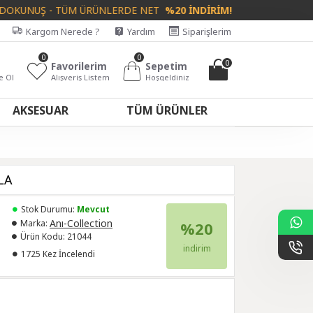
UNUŞ - TÜM ÜRÜNLERDE NET
%20 İNDİRİM!
Kargom Nerede ?
Yardım
Siparişlerim
0
0
0
Favorilerim
Sepetim
e Ol
Alışveriş Listem
Hoşgeldiniz
AKSESUAR
TÜM ÜRÜNLER
LA
Stok Durumu:
Mevcut
Anı-Collection
Marka:
%20
Ürün Kodu:
21044
indirim
1725 Kez İncelendi