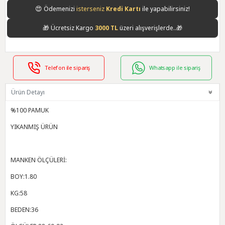
😍
Ödemenizi
isterseniz
Kredi Kartı
ile yapabilirsiniz!
🎁
Ücretsiz Kargo
3000 TL
üzeri alışverişlerde..🎁
Telefon ile sipariş
Whatsapp ile sipariş
Ürün Detayı
%100 PAMUK
YIKANMIŞ ÜRÜN
MANKEN ÖLÇÜLERİ:
BOY:1.80
KG:58
BEDEN:36