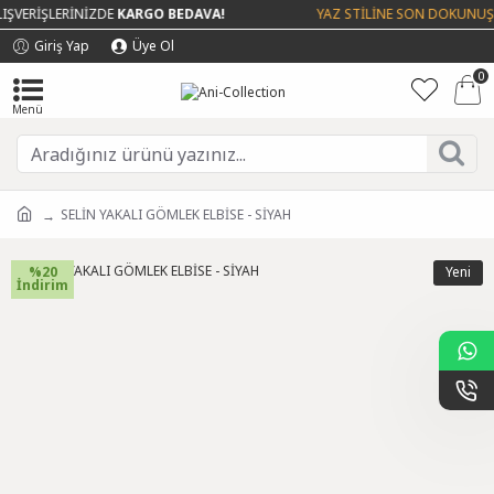
VERİŞLERİNİZDE
KARGO BEDAVA!
YAZ STİLİNE SON DOKUNUŞ -
Giriş Yap
Üye Ol
0
SELİN YAKALI GÖMLEK ELBİSE - SİYAH
%20
Yeni
İndirim