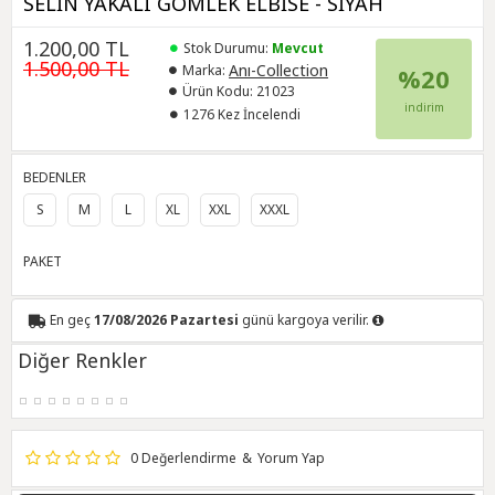
SELİN YAKALI GÖMLEK ELBİSE - SİYAH
1.200,00 TL
Stok Durumu:
Mevcut
1.500,00 TL
Anı-Collection
Marka:
%20
Ürün Kodu:
21023
indirim
1276 Kez İncelendi
BEDENLER
S
M
L
XL
XXL
XXXL
PAKET
En geç
17/08/2026 Pazartesi
günü kargoya verilir.
Diğer Renkler
0 Değerlendirme
&
Yorum Yap