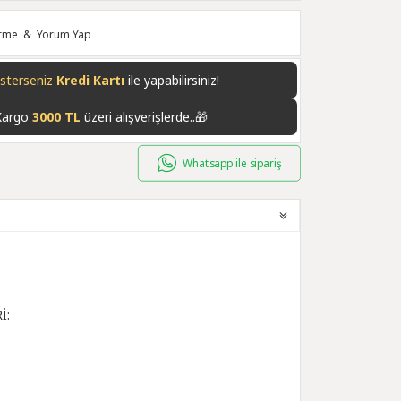
irme
&
Yorum Yap
isterseniz
Havale/EFT
ile yapabilirsiniz!
Kargo
3000 TL
üzeri alışverişlerde..🎁
Whatsapp ile sipariş
İ: