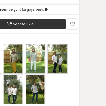
erşembe
günü kargoya verilir.
Sepete Ekle