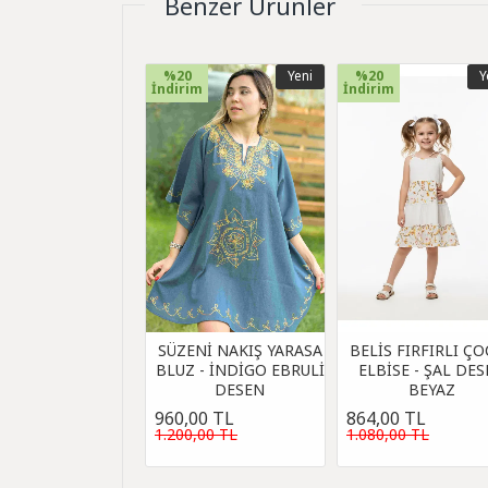
Benzer Ürünler
%20
Yeni
%20
Y
İndirim
İndirim
SÜZENİ NAKIŞ YARASA
BELİS FIRFIRLI Ç
BLUZ - İNDİGO EBRULİ
ELBİSE - ŞAL DE
DESEN
BEYAZ
960,00 TL
864,00 TL
1.200,00 TL
1.080,00 TL