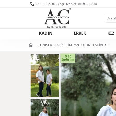
0232 511 20 82 - Çağrı Merkezi (08:00 - 18:00)
KADIN
ERKEK
KIZ
UNISEX KLASİK SLİM PANTOLON - LACİVERT
%20
İndirim