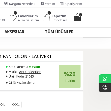
Kargom Nerede ?
Yardım
Siparişlerim
0
0
0
Favorilerim
Sepetim
e Ol
Alışveriş Listem
Hoşgeldiniz
AKSESUAR
TÜM ÜRÜNLER
M PANTOLON - LACİVERT
Stok Durumu:
Mevcut
Anı-Collection
Marka:
%20
Ürün Kodu:
21025
indirim
2143 Kez İncelendi
XXL
XXXL