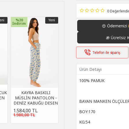
0 Değerlend
eni
%20
Yeni
İndirim
Ödemenizi
😍
Ücretsiz 
🎁
Telefon ile sipariş
Ürün Detayı
100% PAMUK
OCUK
KAYRA BASKILI
SEN
MÜSLİN PANTOLON -
BAYAN MANKEN ÖLÇÜLER
DENİZ KABUĞU DESEN
1.584,00 TL
BOY:170
1.980,00 TL
KG:54