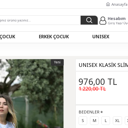
Anasayfa
Hesabım
Giriş Yap/ Üy
 ÇOCUK
ERKEK ÇOCUK
UNISEX
Yeni
UNISEX KLASİK SLİ
976,00 TL
1.220,00 TL
BEDENLER
S
M
L
XL