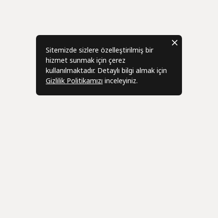
Sitemizde sizlere özelleştirilmiş bir
hizmet sunmak için çerez
kullanılmaktadır. Detaylı bilgi almak için
Gizlilik Politikamızı
inceleyiniz.
Bizden Haber
r
Üye
leşmesi
Hesabım
eşmesi
Siparişlerim
Geri Bildi
zleşmesi
Adres Bilgilerim