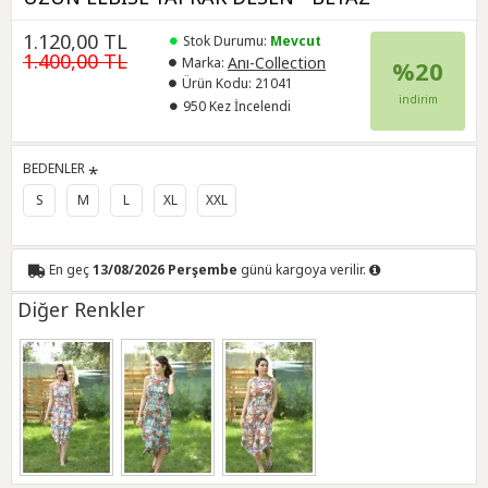
1.120,00 TL
Stok Durumu:
Mevcut
1.400,00 TL
Anı-Collection
Marka:
%20
Ürün Kodu:
21041
indirim
950 Kez İncelendi
BEDENLER
S
M
L
XL
XXL
En geç
13/08/2026 Perşembe
günü kargoya verilir.
Diğer Renkler