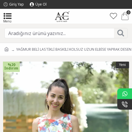
Giriş Yap
Üye Ol
0
YAĞMUR BELİ LASTİKLİ BASKILI KOLSUZ UZUN ELBİSE YAPRAK DESEN 
%20
Yeni
İndirim