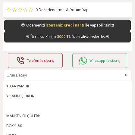
0 Değerlendirme
&
Yorum Yap
😍
Ödemenizi
isterseniz
Havale/EFT
ile yapabilirsiniz!
🎁
Ücretsiz Kargo
3000 TL
üzeri alışverişlerde..🎁
Telefon ile sipariş
Whatsapp ile sipariş
Ürün Detayı
100% PAMUK
YIKANMIŞ ÜRÜN
MANKEN ÖLÇÜLERİ:
BOY:1.80