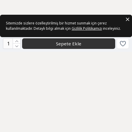
Sitemizde sizlere özelleştirilmiş bir hizmet sunmak için çerez
kullanılmaktadır. Detaylı bilgi almak için
Gizlilik Politikamızı
inceleyiniz.
Sepete Ekle
Kurumsal
Sözleşmeler
Üye
Bizden Haberler
Geri Bildirim
Müşteri Hizmetleri
info@ani-collection.com
0232 511 20 82