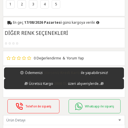
1
2
3
4
5
En geç
17/08/2026 Pazartesi
günü kargoya verilir.
DİĞER RENK SEÇENEKLERİ
0 Değerlendirme
&
Yorum Yap
😍
Ödemenizi
isterseniz
Kredi Kartı
ile yapabilirsiniz!
🎁
Ücretsiz Kargo
3000 TL
üzeri alışverişlerde..🎁
Telefon ile sipariş
Whatsapp ile sipariş
Ürün Detayı