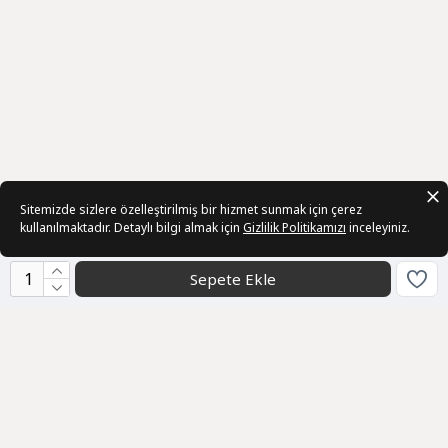
Sitemizde sizlere özelleştirilmiş bir hizmet sunmak için çerez
kullanılmaktadır. Detaylı bilgi almak için
Gizlilik Politikamızı
inceleyiniz.
Sepete Ekle
Kurumsal
Toptan Satış
Hakkımızda
Bize Ulaşın