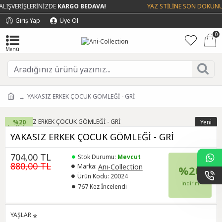
LIŞVERİŞLERİNİZDE
KARGO BEDAVA!
YAZ STİLİNE SON DOKUNUŞ
Giriş Yap
Üye Ol
0
YAKASIZ ERKEK ÇOCUK GÖMLEĞİ - GRİ
%20
Yeni
İndirim
YAKASIZ ERKEK ÇOCUK GÖMLEĞİ - GRİ
704,00 TL
Stok Durumu:
Mevcut
880,00 TL
Anı-Collection
Marka:
%20
Ürün Kodu:
20024
indirim
767 Kez İncelendi
YAŞLAR