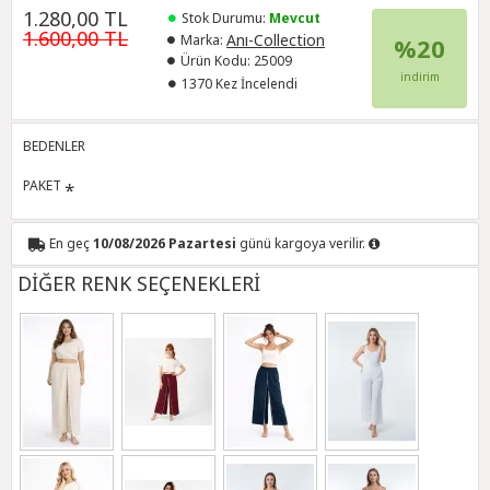
1.280,00 TL
Stok Durumu:
Mevcut
1.600,00 TL
Anı-Collection
Marka:
%20
Ürün Kodu:
25009
indirim
1370 Kez İncelendi
BEDENLER
PAKET
En geç
10/08/2026 Pazartesi
günü kargoya verilir.
DİĞER RENK SEÇENEKLERİ