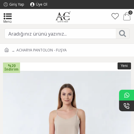
Giriş Yap
Üye Ol
0
ACHARYA PANTOLON - FUŞYA
%20
Yeni
İndirim