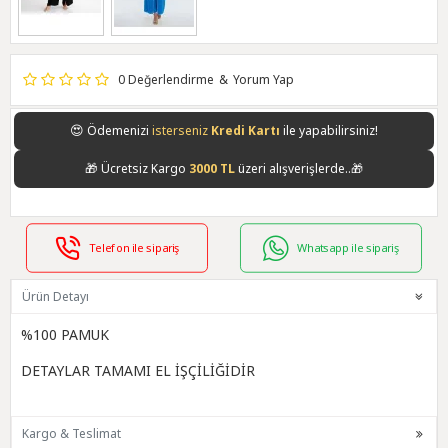
0 Değerlendirme
&
Yorum Yap
😍
Ödemenizi
isterseniz
Kredi Kartı
ile yapabilirsiniz!
🎁
Ücretsiz Kargo
3000 TL
üzeri alışverişlerde..🎁
Telefon ile sipariş
Whatsapp ile sipariş
Ürün Detayı
%100 PAMUK
DETAYLAR TAMAMI EL İŞÇİLİĞİDİR
Kargo & Teslimat