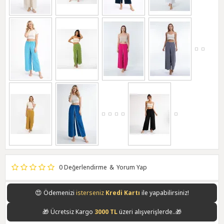
0 Değerlendirme
&
Yorum Yap
😍
Ödemenizi
isterseniz
Kredi Kartı
ile yapabilirsiniz!
🎁
Ücretsiz Kargo
3000 TL
üzeri alışverişlerde..🎁