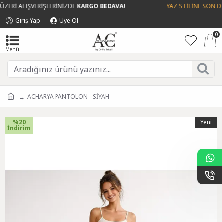
ERİ ALIŞVERİŞLERİNİZDE
KARGO BEDAVA!
YAZ STİLİNE SON DO
Giriş Yap
Üye Ol
0
ACHARYA PANTOLON - SİYAH
%20
Yeni
İndirim