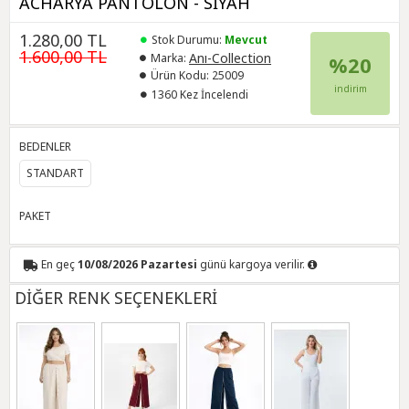
ACHARYA PANTOLON - SİYAH
1.280,00 TL
Stok Durumu:
Mevcut
1.600,00 TL
Anı-Collection
Marka:
%20
Ürün Kodu:
25009
indirim
1360 Kez İncelendi
BEDENLER
STANDART
PAKET
En geç
10/08/2026 Pazartesi
günü kargoya verilir.
DİĞER RENK SEÇENEKLERİ