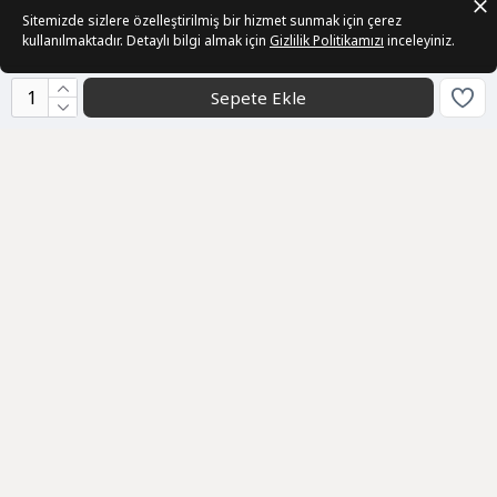
Sitemizde sizlere özelleştirilmiş bir hizmet sunmak için çerez
kullanılmaktadır. Detaylı bilgi almak için
Gizlilik Politikamızı
inceleyiniz.
Sepete Ekle
Kurumsal
Sözleşmeler
Üye
Bizden Haberler
Geri Bildirim
Müşteri Hizmetleri
info@ani-collection.com
0232 511 20 82
Toptan / Kurumsal
WhatsApp / Destek
0531 650 89 90
0531 650 89 90