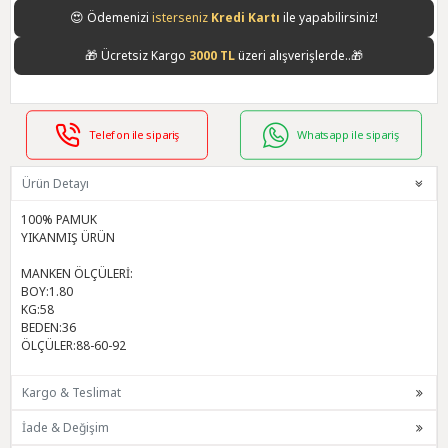
😍
Ödemenizi
isterseniz
Kredi Kartı
ile yapabilirsiniz!
🎁
Ücretsiz Kargo
3000 TL
üzeri alışverişlerde..🎁
Telefon ile sipariş
Whatsapp ile sipariş
Ürün Detayı
100% PAMUK
YIKANMIŞ ÜRÜN
MANKEN ÖLÇÜLERİ:
BOY:1.80
KG:58
BEDEN:36
ÖLÇÜLER:88-60-92
Kargo & Teslimat
İade & Değişim