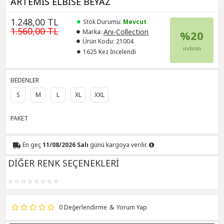
ARTEMİS ELBİSE BEYAZ
1.248,00 TL
Stok Durumu:
Mevcut
1.560,00 TL
Anı-Collection
Marka:
%20
Ürün Kodu:
21004
indirim
1625 Kez İncelendi
BEDENLER
S
M
L
XL
XXL
PAKET
En geç
11/08/2026 Salı
günü kargoya verilir.
DİĞER RENK SEÇENEKLERİ
0 Değerlendirme
&
Yorum Yap