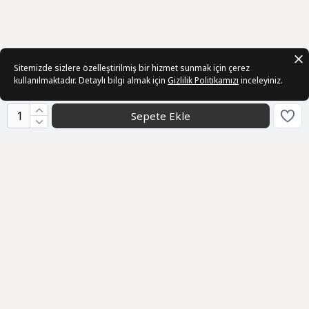
Sitemizde sizlere özelleştirilmiş bir hizmet sunmak için çerez
kullanılmaktadır. Detaylı bilgi almak için
Gizlilik Politikamızı
inceleyiniz.
Sepete Ekle
Kurumsal
Toptan Satış
Hakkımızda
Bize Ulaşın
Sözleşmeler
Üyelik Sözleşmesi
Satış Sözleşmesi