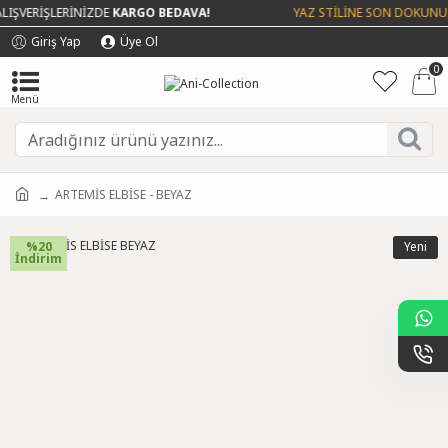
IŞVERİŞLERİNİZDE
KARGO BEDAVA!
YAZ STİLİNE SON DOKUNUŞ 
Giriş Yap
Üye Ol
0
ARTEMİS ELBİSE - BEYAZ
%20
Yeni
İndirim