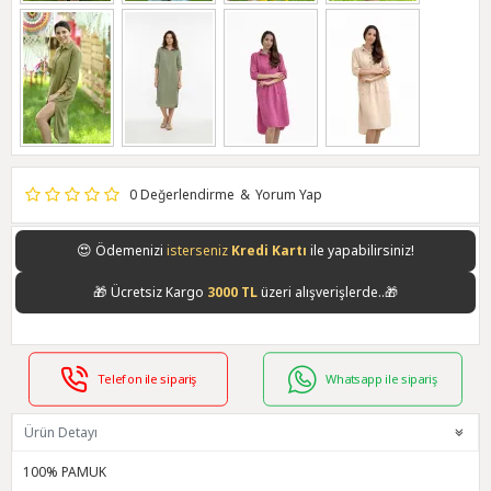
0 Değerlendirme
&
Yorum Yap
😍
Ödemenizi
isterseniz
Kredi Kartı
ile yapabilirsiniz!
🎁
Ücretsiz Kargo
3000 TL
üzeri alışverişlerde..🎁
Telefon ile sipariş
Whatsapp ile sipariş
Ürün Detayı
100% PAMUK