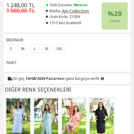
1.248,00 TL
Stok Durumu:
Mevcut
1.560,00 TL
Anı-Collection
Marka:
%20
Ürün Kodu:
21004
indirim
1515 Kez İncelendi
BEDENLER
S
M
L
XL
XXL
PAKET
En geç
10/08/2026 Pazartesi
günü kargoya verilir.
DİĞER RENK SEÇENEKLERİ