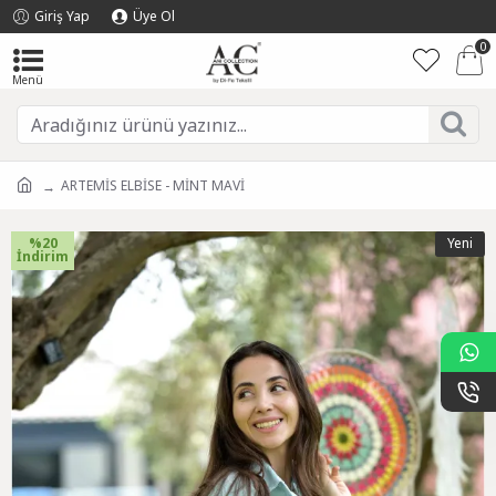
Giriş Yap
Üye Ol
0
ARTEMİS ELBİSE - MİNT MAVİ
%20
Yeni
İndirim