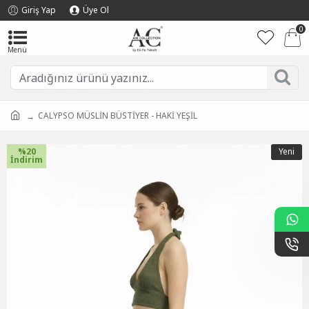
Giriş Yap
Üye Ol
0
CALYPSO MÜSLİN BÜSTİYER - HAKİ YEŞİL
%20
Yeni
İndirim