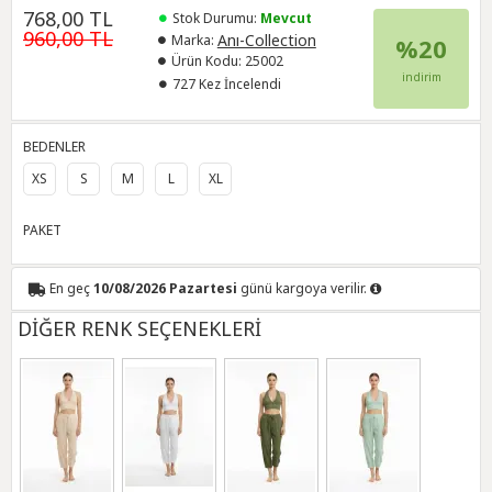
768,00 TL
Stok Durumu:
Mevcut
960,00 TL
Anı-Collection
Marka:
%20
Ürün Kodu:
25002
indirim
727 Kez İncelendi
BEDENLER
XS
S
M
L
XL
PAKET
En geç
10/08/2026 Pazartesi
günü kargoya verilir.
DİĞER RENK SEÇENEKLERİ