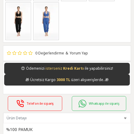
0 Değerlendirme
&
Yorum Yap
😍
Ödemenizi
isterseniz
Kredi Kartı
ile yapabilirsiniz!
🎁
Ücretsiz Kargo
3000 TL
üzeri alışverişlerde..🎁
Telefon ile sipariş
Whatsapp ile sipariş
Ürün Detayı
%100 PAMUK