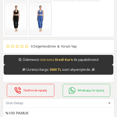
0 Değerlendirme
&
Yorum Yap
😍
Ödemenizi
isterseniz
Kredi Kartı
ile yapabilirsiniz!
🎁
Ücretsiz Kargo
3000 TL
üzeri alışverişlerde..🎁
Telefon ile sipariş
Whatsapp ile sipariş
Ürün Detayı
%100 PAMUK