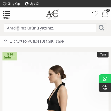
Giriş Yap
Üye Ol
0
CALYPSO MÜSLİN BÜSTİYER - SİYAH
%20
Yeni
İndirim