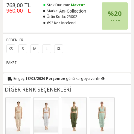
768,00 TL
Stok Durumu:
Mevcut
960,00 TL
Anı-Collection
Marka:
%20
Ürün Kodu:
25002
indirim
692 Kez İncelendi
BEDENLER
XS
S
M
L
XL
PAKET
En geç
13/08/2026 Perşembe
günü kargoya verilir.
DİĞER RENK SEÇENEKLERİ