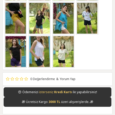
0 Değerlendirme
&
Yorum Yap
😍
Ödemenizi
isterseniz
Kredi Kartı
ile yapabilirsiniz!
🎁
Ücretsiz Kargo
3000 TL
üzeri alışverişlerde..🎁