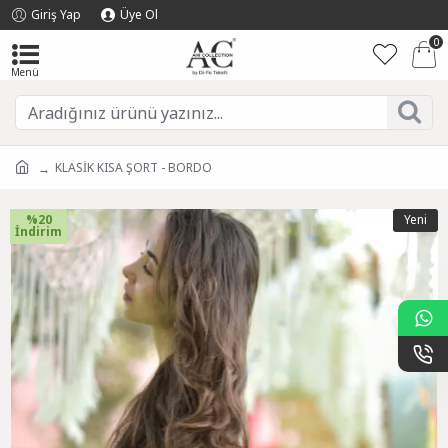
Giriş Yap
Üye Ol
0
KLASİK KISA ŞORT - BORDO
%20
Yeni
İndirim