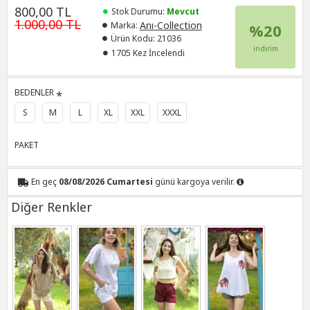
800,00 TL
Stok Durumu:
Mevcut
1.000,00 TL
Anı-Collection
Marka:
%20
Ürün Kodu:
21036
indirim
1705 Kez İncelendi
BEDENLER
S
M
L
XL
XXL
XXXL
PAKET
En geç
08/08/2026 Cumartesi
günü kargoya verilir.
Diğer Renkler