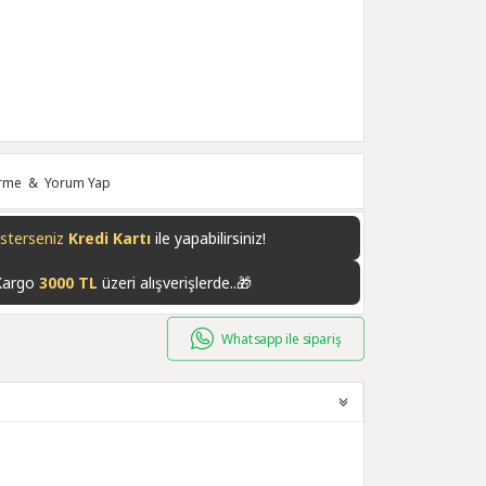
irme
&
Yorum Yap
isterseniz
Havale/EFT
ile yapabilirsiniz!
Kargo
3000 TL
üzeri alışverişlerde..🎁
Whatsapp ile sipariş