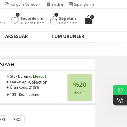
Kargom Nerede ?
Yardım
Siparişlerim
0
0
0
Favorilerim
Sepetim
e Ol
Alışveriş Listem
Hoşgeldiniz
AKSESUAR
TÜM ÜRÜNLER
 SİYAH
Stok Durumu:
Mevcut
Anı-Collection
Marka:
%20
Ürün Kodu:
21036
indirim
1551 Kez İncelendi
XXL
XXXL