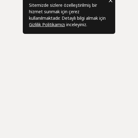
Sitemizde sizlere özelleştirilmiş bir
hizmet sunmak için çerez
kullanılmaktadır. Detaylı bilgi almak için
Gizlilik Politikamızı
inceleyiniz.
Bizden Haber
r
Üye
leşmesi
Hesabım
eşmesi
Siparişlerim
Geri Bildi
zleşmesi
Adres Bilgilerim
info@ani-c
 İade Sözleşmesi
Sepetim
Favorilerim
Toptan / 
0531 650 8