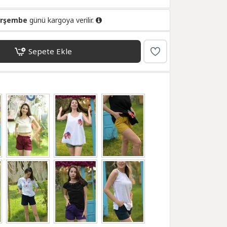
erşembe
günü kargoya verilir.
Sepete Ekle