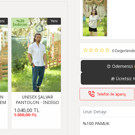
eni
%20
Yeni
İndirim
0 Değerlend
Ödemenizi
😍
Ücretsiz 
🎁
Telefon ile sipariş
UN
UNISEX ŞALVAR
REM
PANTOLON - İNDİGO
1.040,00 TL
Ürün Detayı
1.300,00 TL
%100 PAMUK