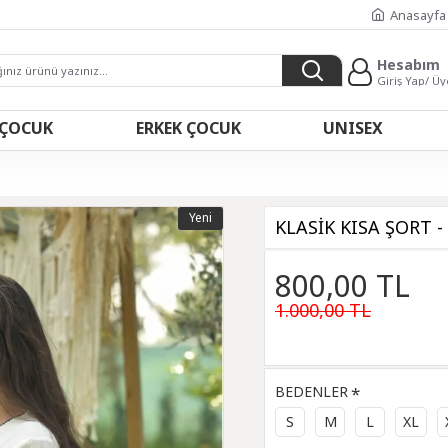
Anasayfa
Hesabım
Giriş Yap/ Üy
 ÇOCUK
ERKEK ÇOCUK
UNISEX
Yeni
KLASİK KISA ŞORT -
800,00 TL
1.000,00 TL
BEDENLER
S
M
L
XL