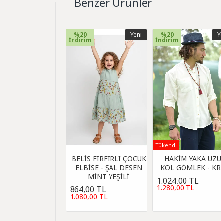
Benzer Ürünler
%20
Yeni
%20
Y
İndirim
İndirim
Tükendi
BELİS FIRFIRLI ÇOCUK
HAKİM YAKA UZ
ELBİSE - ŞAL DESEN
KOL GÖMLEK - K
MİNT YEŞİLİ
1.024,00 TL
1.280,00 TL
864,00 TL
1.080,00 TL