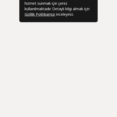
hizmet sunmak için çerez
kullanılmaktadır. Detaylı bilgi almak için
Gizlilik Politikamızı
inceleyiniz.
Bizden Haber
r
Üye
leşmesi
Hesabım
eşmesi
Siparişlerim
Geri Bildi
zleşmesi
Adres Bilgilerim
info@ani-c
 İade Sözleşmesi
Sepetim
Favorilerim
Toptan / 
0531 650 8
Mağaza A