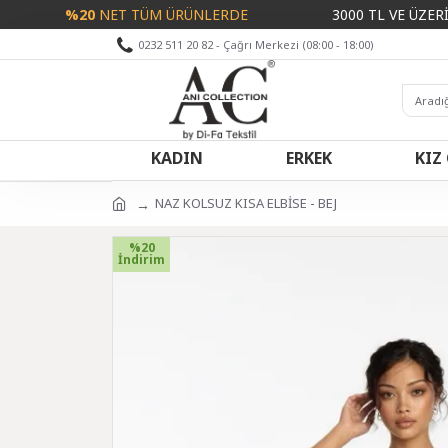
%20
NET TÜM ÜRÜNLERDE
3000 TL VE ÜZERİ ALIŞV
0232 511 20 82 - Çağrı Merkezi (08:00 - 18:00)
KADIN
ERKEK
KIZ
NAZ KOLSUZ KISA ELBİSE - BEJ
%20
İndirim