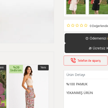
0 Değerlend
Ödemenizi
😍
Ücretsiz 
🎁
Telefon ile sipariş
eni
%20
Yeni
İndirim
Ürün Detayı
%100 PAMUK
YIKANMIŞ ÜRÜN