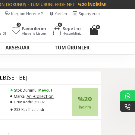
KUNUŞ - TÜM ÜRÜNLERDE NET
%20 İNDİRİM!
Kargom Nerede ?
Yardım
Siparişlerim
0
0
0
Favorilerim
Sepetim
e Ol
Alışveriş Listem
Hoşgeldiniz
AKSESUAR
TÜM ÜRÜNLER
BİSE - BEJ
Stok Durumu:
Mevcut
Anı-Collection
Marka:
%20
Ürün Kodu:
21007
indirim
853 Kez İncelendi