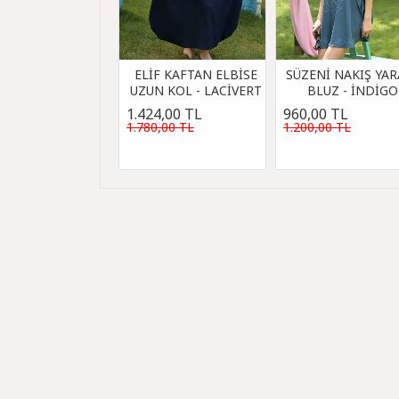
ELİF KAFTAN ELBİSE
SÜZENİ NAKIŞ YAR
UZUN KOL - LACİVERT
BLUZ - İNDİGO
1.424,00 TL
960,00 TL
1.780,00 TL
1.200,00 TL