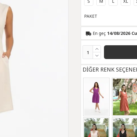
S
M
L
XL
PAKET
En geç
14/08/2026 C
DİĞER RENK SEÇENE