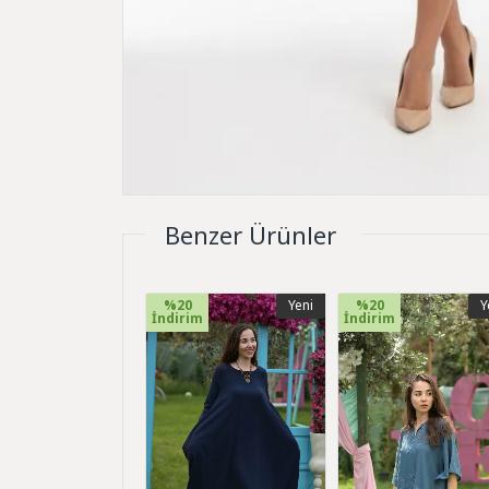
Benzer Ürünler
%20
Yeni
%20
Y
İndirim
İndirim