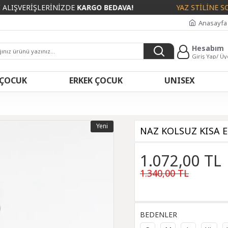
ERİŞLERİNİZDE
KARGO BEDAVA!
YAZ STİLİNE SON DO
Anasayfa
Hesabım
Giriş Yap/ Üy
 ÇOCUK
ERKEK ÇOCUK
UNISEX
Yeni
NAZ KOLSUZ KISA EL
1.072,00 TL
1.340,00 TL
BEDENLER