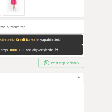
irme
&
Yorum Yap
isterseniz
Kredi Kartı
ile yapabilirsiniz!
Kargo
3000 TL
üzeri alışverişlerde..🎁
Whatsapp ile sipariş