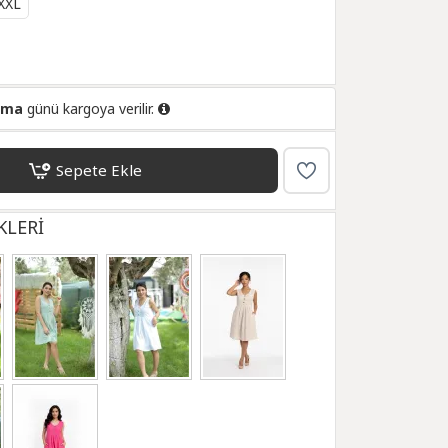
XXL
uma
günü kargoya verilir.
Sepete Ekle
KLERİ