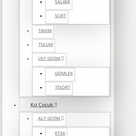
ŞALVAR
ŞORT
TAKIM
TULUM
ÜST GİYİM
GÖMLEK
TİŞÖRT
Kız Çocuk
ALT GİYİM
ETEK