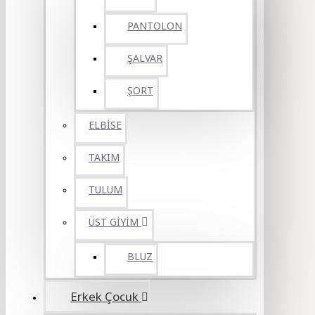
PANTOLON
ŞALVAR
ŞORT
ELBİSE
TAKIM
TULUM
ÜST GİYİM
BLUZ
Erkek Çocuk