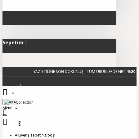
Sepetim
YAZ STİLİNE SON DOKUNUŞ - TÜM ÜRÜNLERDE NET
%20 İNDİRİM
Giriş Yap
Menu
Üye Ol
0
Alışveriş sepetiniz boş!