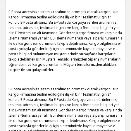
E-Posta adresinize sitemiz tarafından otomatik olarak kargonuzun
Kargo Firmasına teslim edildiğine ilişkin bir "Teslimat Bilginiz"
konulu E-Posta alırsınız. Bu E-Postada Korgoya verilen ürünleriniz,
teslimat adresiniz, teslimat bilginiz ve kargo firmasının bilgileri yer
alır. E-Postamızın alt Kısmında Gönderen Kargo firması ve karşısında
İzleme Numarası yer alır. Bu izleme numarası veya sipariş numaranız
ile de kargonuzun durumunu takip edebilirsiniz. Kargo bilgileriniz e-
posta yoluyla gönderildiği için sistemimizde kayıtlı olmayan ve e-
posta bilgileri bulunmayan müşterilerimiz bu sayfada kargolarını
takip edebilmek için Müşteri Temsilcilerimizden Sipariş numaralarını
öğrenebilir ve kargo durumlarını Müşteri temsilcimizden aldıkları
bilgiler ile sorgulayabilirler.
E-Posta adresinize sitemiz tarafından otomatik olarak kargonuzun
Kargo Firmasına teslim edildiğine ilişkin bir "Teslimat Bilginiz"
konulu E-Posta alırsınız. Bu E-Postada Kargoya verilen ürünleriniz,
teslimat adresiniz, teslimat bilginiz ve kargo firmasının bilgileri yer
alır. E-Postamızın alt Kısmında Gönderen Kargo firması ve karşısında
İzleme Numarası yer alır. Bu izleme numarası veya sipariş numaranız
ile de kargonuzun durumunu takip edebilirsiniz. Kargo bilgileriniz e-
posta yoluyla gönderildiği için sistemimizde kayıtlı olmayan ve e-