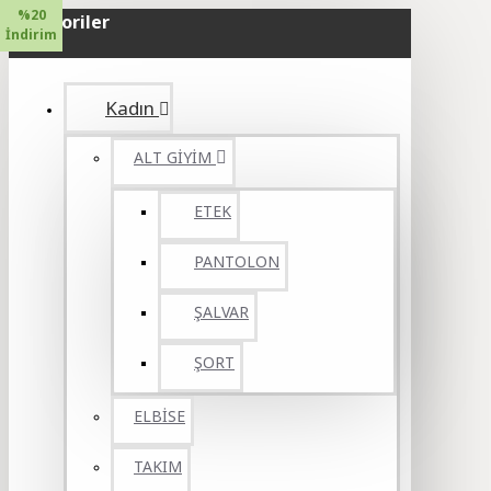
%20
Kategoriler
İndirim
Kadın
ALT GİYİM
ETEK
PANTOLON
ŞALVAR
ŞORT
ELBİSE
TAKIM