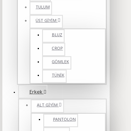
TULUM
ÜST GİYİM
BLUZ
CROP
GÖMLEK
TÜNİK
Erkek
ALT GİYİM
PANTOLON