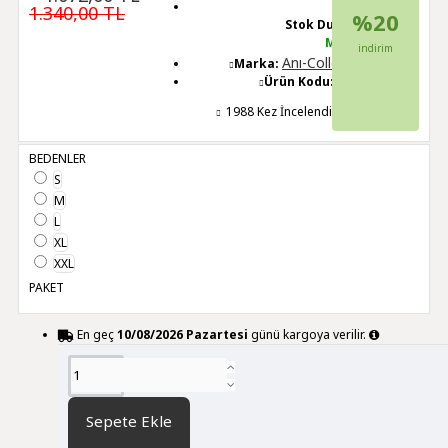
1.340,00 TL
%20
Stok Durumu:
Mevcut
indirim
Anı-Collection
Marka:
Ürün Kodu:
21007
1988 Kez İncelendi
BEDENLER
S
M
L
XL
XXL
PAKET
En geç
10/08/2026 Pazartesi
günü kargoya verilir.
DİĞER RENK SEÇENEKLERİ
Sepete Ekle