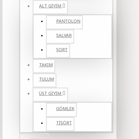
ALT GİYİM
PANTOLON
ŞALVAR
ŞORT
TAKIM
TULUM
ÜST GİYİM
GÖMLEK
TİŞÖRT