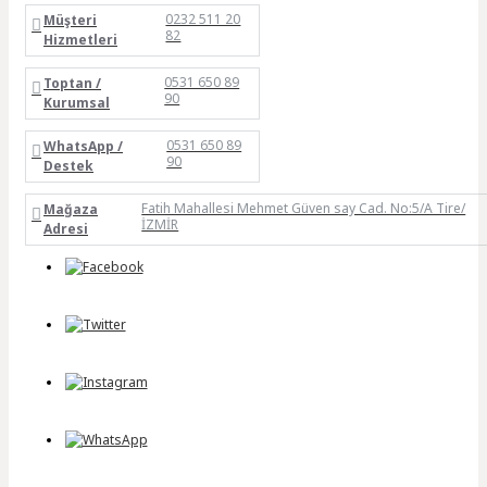
0232 511 20
Müşteri
82
Hizmetleri
0531 650 89
Toptan /
90
Kurumsal
0531 650 89
WhatsApp /
90
Destek
Fatih Mahallesi Mehmet Güven say Cad. No:5/A Tire/
Mağaza
İZMİR
Adresi