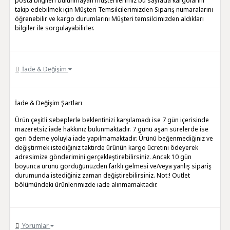
posta bilgileri bulunmayan müşterilerimiz bu sayfada kargolarını
takip edebilmek için Müşteri Temsilcilerimizden Sipariş numaralarını
öğrenebilir ve kargo durumlarını Müşteri temsilcimizden aldıkları
bilgiler ile sorgulayabilirler.
İade & Değişim
İade & Değişim Şartları
Ürün çeşitli sebeplerle beklentinizi karşılamadı ise 7 gün içerisinde
mazeretsiz iade hakkınız bulunmaktadır. 7 günü aşan sürelerde ise
geri ödeme yoluyla iade yapılmamaktadır. Ürünü beğenmediğiniz ve
değiştirmek istediğiniz taktirde ürünün kargo ücretini ödeyerek
adresimize gönderimini gerçekleştirebilirsiniz. Ancak 10 gün
boyunca ürünü gördüğünüzden farklı gelmesi ve/veya yanlış sipariş
durumunda istediğiniz zaman değiştirebilirsiniz. Not:! Outlet
bölümündeki ürünlerimizde iade alınmamaktadır.
Yorumlar