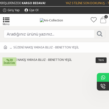
RİŞLERİNİZDE
KARGO BEDAVA!
YAZ STİLİNE SON DOKUNUŞ - TÜ
Giriş Yap
Üye Ol
0
SÜZENİ NAKIŞ YARASA BLUZ - BENETTON YEŞİL
%20
Yeni
İndirim