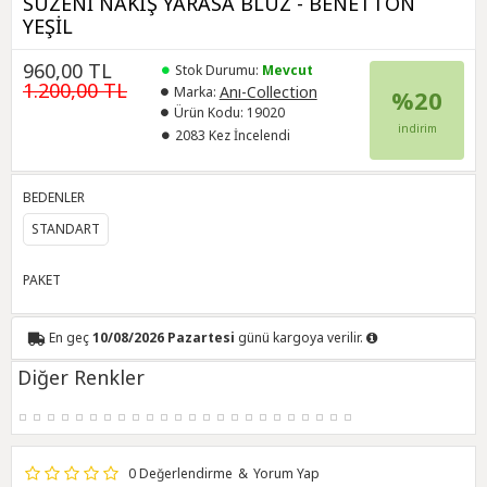
SÜZENİ NAKIŞ YARASA BLUZ - BENETTON
YEŞİL
960,00 TL
Stok Durumu:
Mevcut
1.200,00 TL
Anı-Collection
Marka:
%20
Ürün Kodu:
19020
indirim
2083 Kez İncelendi
BEDENLER
STANDART
PAKET
En geç
10/08/2026 Pazartesi
günü kargoya verilir.
Diğer Renkler
0 Değerlendirme
&
Yorum Yap