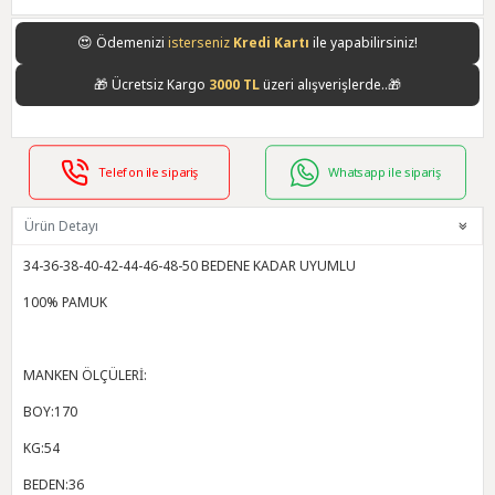
😍
Ödemenizi
isterseniz
Kredi Kartı
ile yapabilirsiniz!
🎁
Ücretsiz Kargo
3000 TL
üzeri alışverişlerde..🎁
Telefon ile sipariş
Whatsapp ile sipariş
Ürün Detayı
34-36-38-40-42-44-46-48-50 BEDENE KADAR UYUMLU
100% PAMUK
MANKEN ÖLÇÜLERİ:
BOY:170
KG:54
BEDEN:36