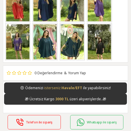
0 Değerlendirme
&
Yorum Yap
😍
Ödemenizi
isterseniz
Havale/EFT
ile yapabilirsiniz!
🎁
Ücretsiz Kargo
3000 TL
üzeri alışverişlerde..🎁
Telefon ile sipariş
Whatsapp ile sipariş