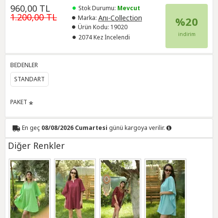
960,00 TL
Stok Durumu:
Mevcut
1.200,00 TL
Anı-Collection
Marka:
%20
Ürün Kodu:
19020
indirim
2074 Kez İncelendi
BEDENLER
STANDART
PAKET
En geç
08/08/2026 Cumartesi
günü kargoya verilir.
Diğer Renkler