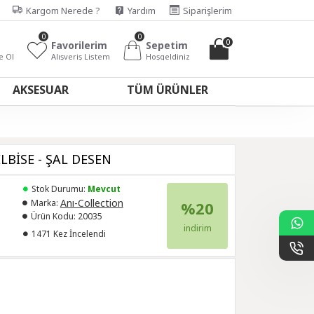
Kargom Nerede ?
Yardım
Siparişlerim
0
0
0
Favorilerim
Sepetim
e Ol
Alışveriş Listem
Hoşgeldiniz
AKSESUAR
TÜM ÜRÜNLER
BİSE - ŞAL DESEN
Stok Durumu:
Mevcut
Anı-Collection
Marka:
%20
Ürün Kodu:
20035
indirim
1471 Kez İncelendi