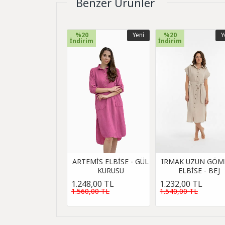
Benzer Ürünler
%20
Yeni
%20
Y
İndirim
İndirim
ARTEMİS ELBİSE - GÜL
IRMAK UZUN GÖM
KURUSU
ELBİSE - BEJ
1.248,00 TL
1.232,00 TL
1.560,00 TL
1.540,00 TL