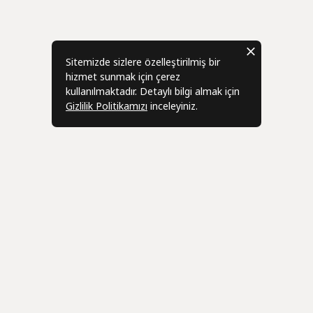
Sitemizde sizlere özelleştirilmiş bir
hizmet sunmak için çerez
kullanılmaktadır. Detaylı bilgi almak için
Gizlilik Politikamızı
inceleyiniz.
Bizden Haber
r
Üye
leşmesi
Hesabım
eşmesi
Siparişlerim
Geri Bildi
zleşmesi
Adres Bilgilerim
info@ani-c