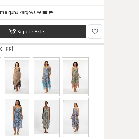
uma
günü kargoya verilir.
Sepete Ekle
KLERİ