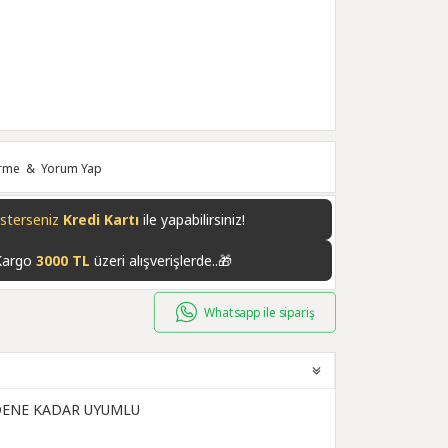
irme
&
Yorum Yap
isterseniz
Kredi Kartı
ile yapabilirsiniz!
Kargo
3000 TL
üzeri alışverişlerde..🎁
Whatsapp ile sipariş
EDENE KADAR UYUMLU