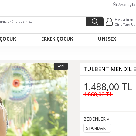
Anasayfa
Hesabım
Giriş Yap/ Üy
 ÇOCUK
ERKEK ÇOCUK
UNISEX
Yeni
TÜLBENT MENDİL EL
1.488,00 TL
1.860,00 TL
BEDENLER
STANDART