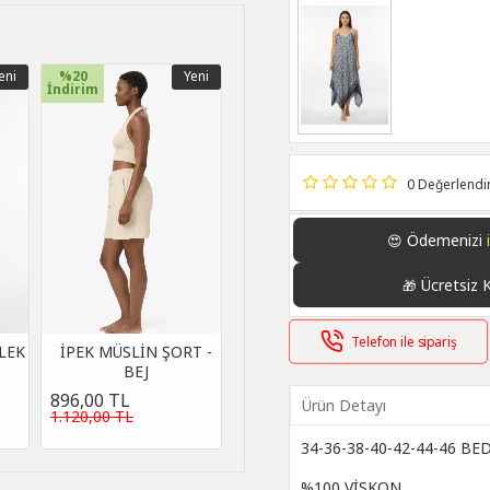
eni
%20
Yeni
İndirim
0 Değerlend
Ödemenizi
😍
Ücretsiz 
🎁
Telefon ile sipariş
LEK
İPEK MÜSLİN ŞORT -
BEJ
896,00 TL
Ürün Detayı
1.120,00 TL
34-36-38-40-42-44-46 B
%100 VİSKON