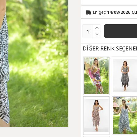
En geç
14/08/2026 C
DİĞER RENK SEÇENE