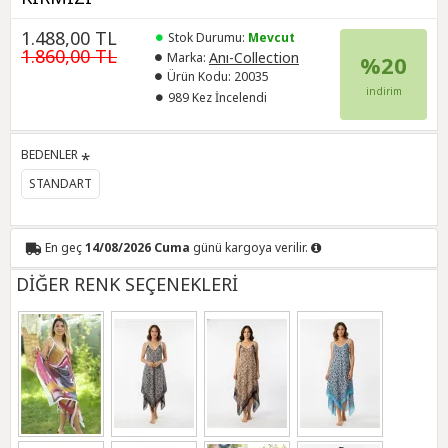
1.488,00 TL
Stok Durumu:
Mevcut
1.860,00 TL
Anı-Collection
Marka:
%20
Ürün Kodu:
20035
indirim
989 Kez İncelendi
BEDENLER
STANDART
En geç
14/08/2026 Cuma
günü kargoya verilir.
DİĞER RENK SEÇENEKLERİ