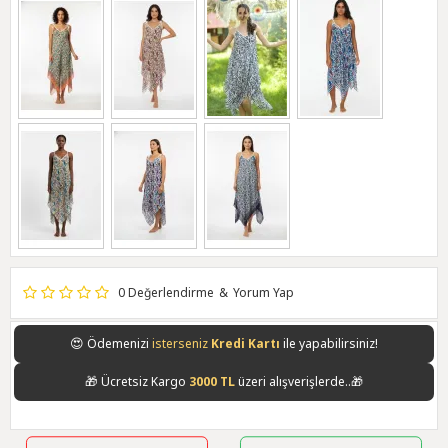
0 Değerlendirme
&
Yorum Yap
😍
Ödemenizi
isterseniz
Kredi Kartı
ile yapabilirsiniz!
🎁
Ücretsiz Kargo
3000 TL
üzeri alışverişlerde..🎁